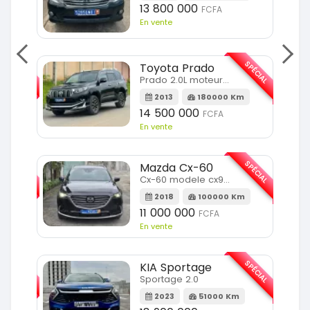
13 800 000
FCFA
En vente
SPÉCIAL
SPÉCIAL
Toyota Prado
Prado 2.0L moteur d4d
2013
180000 Km
14 500 000
FCFA
En vente
SPÉCIAL
SPÉCIAL
Mazda Cx-60
Cx-60 modele cx9 full option
Km
2018
100000 Km
11 000 000
FCFA
En vente
SPÉCIAL
SPÉCIAL
KIA Sportage
Sportage 2.0
m
2023
51000 Km