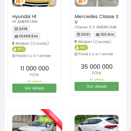
6
6
Hyundai H1
Mercedes Classe S
H1 AMERICAIN
V
Classe S V AMERICAIN
2016
2021
120 Km
10308 Km
Abidjan (Cocody)
Abidjan (Cocody)
PRO
PRO
Posté il y a 1 année
Posté il y a 1 année
35 000 000
11 000 000
FCFA
FCFA
En vente
En vente
Voir détails
Voir détails
SPÉCIAL
NEUF