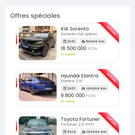
Offres spéciales
SPÉCIAL
SPÉCIAL
KIA Sorento
Sorento full option
m
2021
60000 Km
18 500 000
FCFA
En vente
SPÉCIAL
SPÉCIAL
Hyundai Elantra
Elantra 2.0l
m
2021
100000 Km
9 800 000
FCFA
En vente
SPÉCIAL
SPÉCIAL
Toyota Fortuner
Fortuner 2.0 VVTI
m
2014
100000 Km