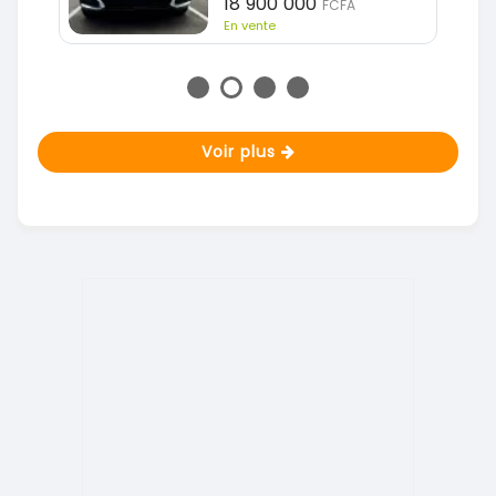
18 900 000
FCFA
En vente
Voir plus