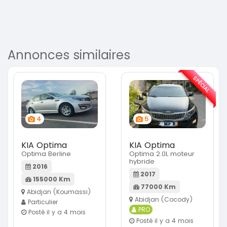
Annonces similaires
SPÉCIAL
4
5
KIA Optima
KIA Optima
Optima Berline
Optima 2.0L moteur
hybride
2016
2017
155000 Km
77000 Km
Abidjan (Koumassi)
Abidjan (Cocody)
Particulier
PRO
Posté il y a 4 mois
Posté il y a 4 mois