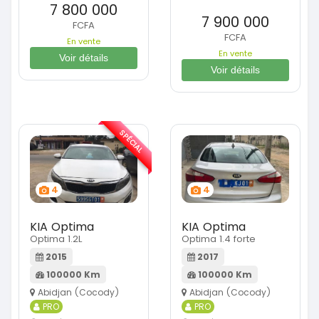
7 800 000
7 900 000
FCFA
FCFA
En vente
En vente
Voir détails
Voir détails
SPÉCIAL
4
4
KIA Optima
KIA Optima
Optima 1.2L
Optima 1.4 forte
2015
2017
100000 Km
100000 Km
Abidjan (Cocody)
Abidjan (Cocody)
PRO
PRO