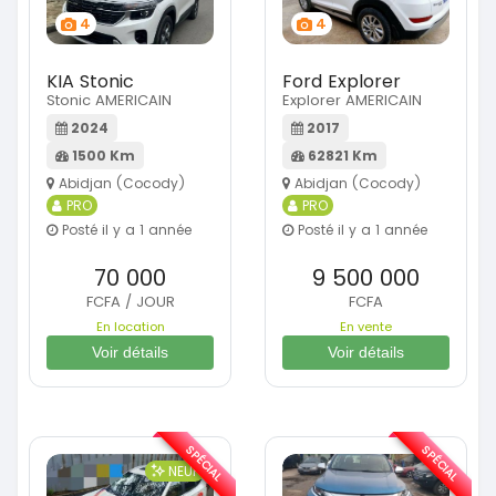
4
4
KIA Stonic
Ford Explorer
Stonic AMERICAIN
Explorer AMERICAIN
2024
2017
1500 Km
62821 Km
Abidjan (Cocody)
Abidjan (Cocody)
PRO
PRO
Posté il y a 1 année
Posté il y a 1 année
70 000
9 500 000
FCFA / JOUR
FCFA
En location
En vente
Voir détails
Voir détails
SPÉCIAL
SPÉCIAL
NEUF