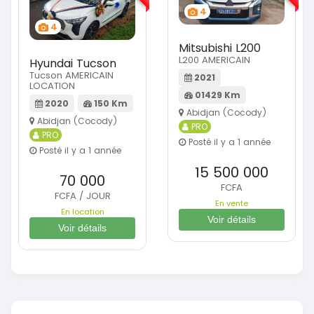
4
4
Mitsubishi L200
L200 AMERICAIN
Hyundai Tucson
Tucson AMERICAIN
2021
LOCATION
01429 Km
2020
150 Km
Abidjan (Cocody)
Abidjan (Cocody)
PRO
PRO
Posté il y a 1 année
Posté il y a 1 année
15 500 000
70 000
FCFA
FCFA / JOUR
En vente
En location
Voir détails
Voir détails