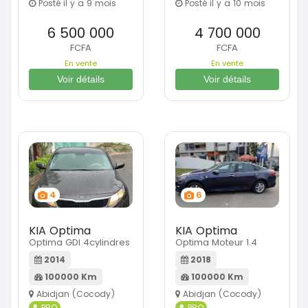
Posté il y a 9 mois
Posté il y a 10 mois
6 500 000
4 700 000
FCFA
FCFA
En vente
En vente
Voir détails
Voir détails
4
6
KIA Optima
KIA Optima
Optima GDI 4cylindres
Optima Moteur 1.4
2014
2018
100000 Km
100000 Km
Abidjan (Cocody)
Abidjan (Cocody)
PRO
PRO