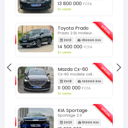
13 800 000
FCFA
En vente
SPÉCIAL
Toyota Prado
SPÉCIAL
Prado 2.0L moteur d4d
2013
180000 Km
14 500 000
FCFA
En vente
SPÉCIAL
Mazda Cx-60
SPÉCIAL
Cx-60 modele cx9 full option
2018
100000 Km
Km
11 000 000
FCFA
En vente
SPÉCIAL
KIA Sportage
SPÉCIAL
Sportage 2.0
2023
51000 Km
m