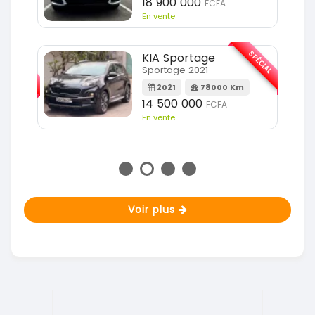
18 900 000
FCFA
En vente
SPÉCIAL
KIA Sportage
SPÉCIAL
Sportage 2021
2021
78000 Km
m
14 500 000
FCFA
En vente
Voir plus