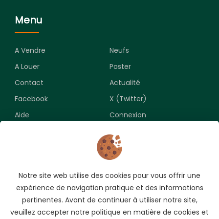
Menu
A Vendre
Neufs
A Louer
Poster
Contact
Actualité
Facebook
X (Twitter)
Aide
Connexion
Newsletter
Notre site web utilise des cookies pour vous offrir une
Souscrivez pour recevoir les meilleures opportunités.
expérience de navigation pratique et des informations
pertinentes. Avant de continuer à utiliser notre site,
veuillez accepter notre politique en matière de cookies et