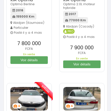
Optima Berline
Optima 2.0L moteur
hybride
2016
2017
155000 Km
77000 Km
Abidjan (Koumassi)
Abidjan (Cocody)
Particulier
PRO
Posté il y a 4 mois
Posté il y a 4 mois
7 800 000
7 900 000
FCFA
FCFA
En vente
En vente
Voir détails
Voir détails
SPÉCIAL
4
4