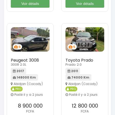
Voir détails
Voir détails
6
5
Peugeot 3008
Toyota Prado
3008 2.0L
Prado 2.0
2017
2011
148000 Km
74000 Km
Abidjan (Cocody)
Abidjan (Cocody)
PRO
PRO
Posté il y a 2 jours
Posté il y a 2 jours
8 900 000
12 800 000
FCFA
FCFA