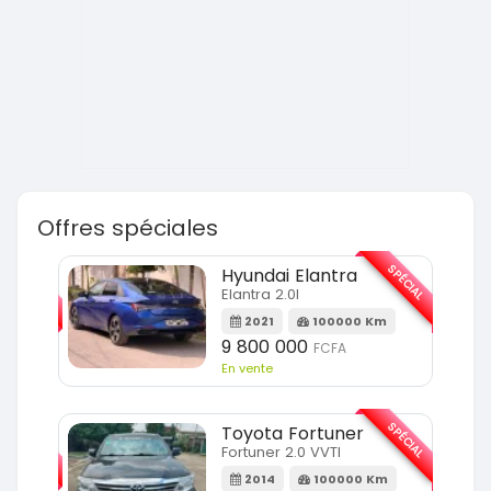
Offres spéciales
SPÉCIAL
SPÉCIAL
Hyundai Elantra
Elantra 2.0l
m
2021
100000 Km
9 800 000
FCFA
En vente
SPÉCIAL
SPÉCIAL
Toyota Fortuner
Fortuner 2.0 VVTI
m
2014
100000 Km