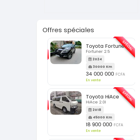
Offres spéciales
SPÉCIAL
SPÉCIAL
Toyota Fortuner
KIA Sorento
Fortuner 2.5
Sorento full option
2024
2021
30000 Km
60000 Km
34 000 000
18 500 000
FCFA
FCFA
En vente
En vente
SPÉCIAL
SPÉCIAL
Toyota HiAce
Hyundai Elantra
HiAce 2.0l
Elantra 2.0l
2018
2021
45000 Km
100000 Km
18 900 000
9 800 000
FCFA
FCFA
En vente
En vente