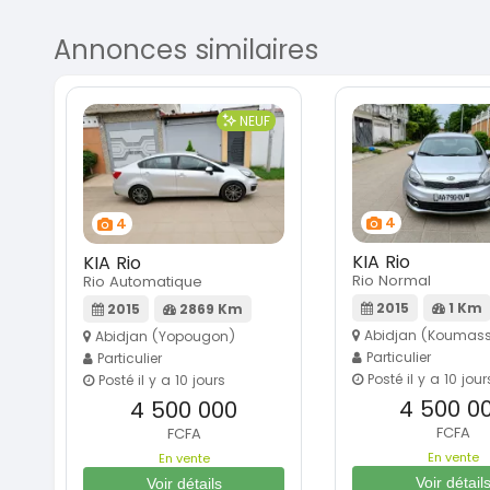
Annonces similaires
NEUF
4
4
KIA Rio
KIA Rio
Rio Normal
Rio Automatique
2015
1 Km
2015
2869 Km
Abidjan (Koumass
Abidjan (Yopougon)
Particulier
Particulier
Posté il y a 10 jour
Posté il y a 10 jours
4 500 0
4 500 000
FCFA
FCFA
En vente
En vente
Voir détail
Voir détails