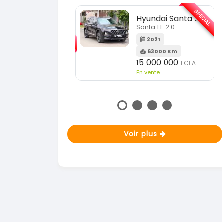
En vente
SPÉCIAL
Hyundai Santa FE
SPÉCIAL
Santa FE 2.0
KIA Sportage
Sportage 2.0
2021
63000 Km
2023
15 000 000
FCFA
51000 Km
En vente
18 900 000
FCFA
En vente
Voir plus