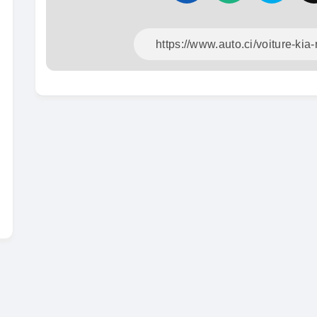
En vent
SPÉCIAL
KIA Sportage
Sportage x-line
Toyo
Prado 
2024
10000 Km
201
22 800 000
FCFA
100
En vente
16 8
En vent