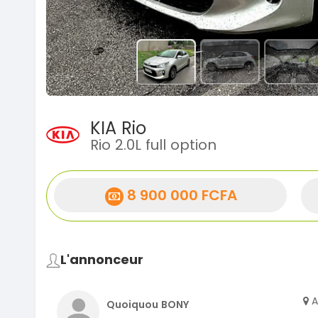
KIA Rio
Rio 2.0L full option
8 900 000 FCFA
L'annonceur
A
Quoiquou BONY