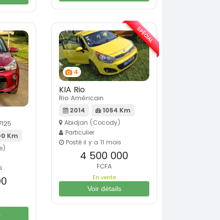
SPÉCIAL
4
KIA Rio
Rio Américain
2014
1054 Km
Abidjan (Cocody)
7125
Particulier
0 Km
Posté il y a 11 mois
e)
4 500 000
FCFA
s
En vente
00
Voir détails
s