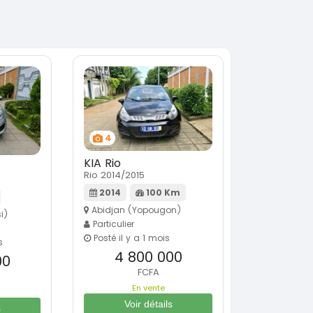
4
KIA Rio
Rio 2014/2015
2014
100 Km
Abidjan (Yopougon)
i)
Particulier
Posté il y a 1 mois
s
4 800 000
00
FCFA
En vente
Voir détails
s