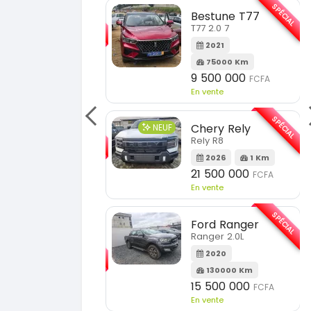
SPÉCIAL
SPÉCIAL
Bestune T77
Toyota Fortuner
T77 2.0 7
Fortuner 2.0 VVTI
2021
2014
75000 Km
100000 Km
9 500 000
13 800 000
FCFA
FCFA
En vente
En vente
SPÉCIAL
SPÉCIAL
Chery Rely
Toyota Prado
Rely R8
Prado 2.0L moteur d4d
2026
1 Km
2013
21 500 000
FCFA
180000 Km
En vente
14 500 000
FCFA
En vente
SPÉCIAL
Ford Ranger
SPÉCIAL
Ranger 2.0L
Mazda Cx-60
Cx-60 modele cx9 full option
2020
130000 Km
2018
15 500 000
FCFA
100000 Km
En vente
11 000 000
FCFA