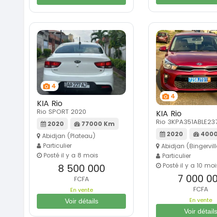
4
4
KIA Rio
Rio SPORT 2020
KIA Rio
Rio 3KPA351ABLE23
2020
77000 Km
2020
4000
Abidjan (Plateau)
Particulier
Abidjan (Bingervill
Posté il y a 8 mois
Particulier
Posté il y a 10 moi
8 500 000
7 000 0
FCFA
FCFA
En vente
En vente
Voir détails
Voir détail