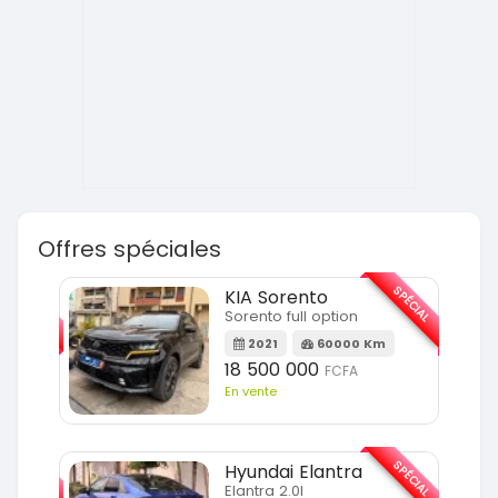
Offres spéciales
SPÉCIAL
SPÉCIAL
KIA Sorento
Sorento full option
m
2021
60000 Km
18 500 000
FCFA
En vente
SPÉCIAL
SPÉCIAL
Hyundai Elantra
Elantra 2.0l