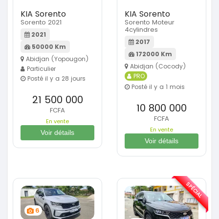
KIA Sorento
KIA Sorento
Sorento 2021
Sorento Moteur
4cylindres
2021
2017
50000 Km
172000 Km
Abidjan (Yopougon)
Abidjan (Cocody)
Particulier
PRO
Posté il y a 28 jours
Posté il y a 1 mois
21 500 000
10 800 000
FCFA
FCFA
En vente
En vente
Voir détails
Voir détails
SPÉCIAL
6