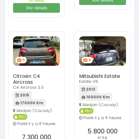
Voir détails
En vente
Voir détails
5
6
Citroën C4
Mitsubishi Estate
Aircross
Estate V6
C4 Aircross 2.0
2012
2015
100000 Km
170000 Km
Abidjan (Cocody)
Abidjan (Cocody)
PRO
PRO
Posté il y a 8 heures
Posté il y a 8 heures
5 800 000
7 300 000
FCFA