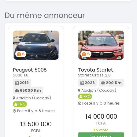
Du même annonceur
6
5
Peugeot 5008
Toyota Starlet
5008 1.6
Starlet Cross 2.0
2019
2026
200 Km
65000 Km
Abidjan (Cocody)
PRO
Abidjan (Cocody)
Posté il y a 8 heures
PRO
Posté il y a 8 heures
14 000 000
13 500 000
FCFA
En vente
FCFA