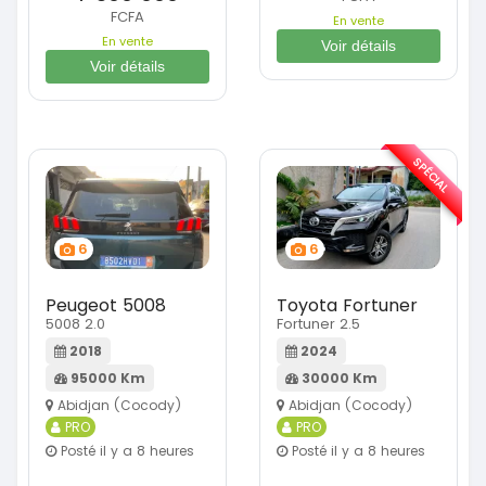
FCFA
En vente
En vente
Voir détails
Voir détails
SPÉCIAL
6
6
Peugeot 5008
Toyota Fortuner
5008 2.0
Fortuner 2.5
2018
2024
95000 Km
30000 Km
Abidjan (Cocody)
Abidjan (Cocody)
PRO
PRO
Posté il y a 8 heures
Posté il y a 8 heures