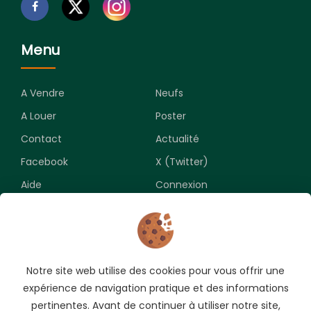
Menu
A Vendre
Neufs
A Louer
Poster
Contact
Actualité
Facebook
X (Twitter)
Aide
Connexion
Newsletter
Notre site web utilise des cookies pour vous offrir une
Souscrivez pour recevoir les meilleures opportunités.
expérience de navigation pratique et des informations
pertinentes. Avant de continuer à utiliser notre site,