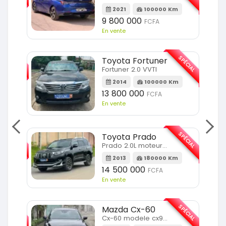
m
2021
100000 Km
9 800 000
FCFA
En vente
SPÉCIAL
SPÉCIAL
Toyota Fortuner
Fortuner 2.0 VVTI
m
2014
100000 Km
13 800 000
FCFA
En vente
SPÉCIAL
SPÉCIAL
Toyota Prado
Prado 2.0L moteur d4d
2013
180000 Km
14 500 000
FCFA
En vente
SPÉCIAL
SPÉCIAL
Mazda Cx-60
Cx-60 modele cx9 full option