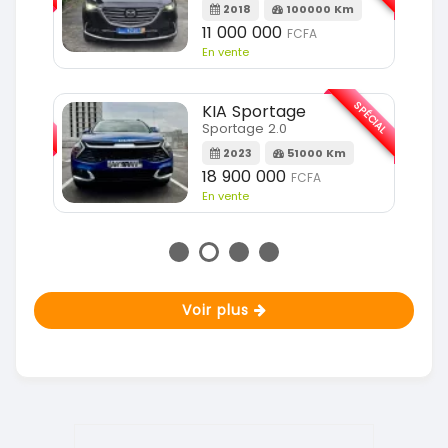
Km
2018
100000 Km
11 000 000
FCFA
En vente
SPÉCIAL
SPÉCIAL
KIA Sportage
Sportage 2.0
m
2023
51000 Km
18 900 000
FCFA
En vente
Voir plus