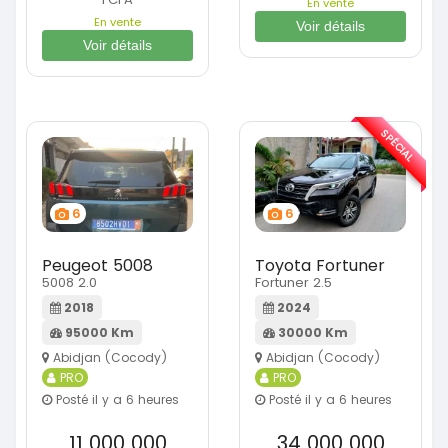
En vente
En vente
Voir détails
Voir détails
SPÉCIAL
6
6
Peugeot 5008
Toyota Fortuner
5008 2.0
Fortuner 2.5
2018
2024
95000 Km
30000 Km
Abidjan (Cocody)
Abidjan (Cocody)
PRO
PRO
Posté il y a 6 heures
Posté il y a 6 heures
11 000 000
34 000 000