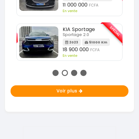
11 000 000
FCFA
En vente
SPÉCIAL
SPÉCIAL
KIA Sportage
Sportage 2.0
m
2023
51000 Km
18 900 000
FCFA
En vente
Voir plus