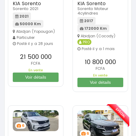
KIA Sorento
KIA Sorento
Sorento 2021
Sorento Moteur
4cylindres
2021
2017
50000 Km
172000 Km
Abidjan (Yopougon)
Abidjan (Cocody)
Particulier
PRO
Posté il y a 28 jours
Posté il y a 1 mois
21 500 000
10 800 000
FCFA
FCFA
En vente
En vente
Voir détails
Voir détails
SPÉCIAL
6
6