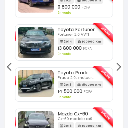
2021
100000 Km
9 800 000
FCFA
En vente
SPÉCIAL
SPÉCIAL
Toyota Fortuner
Fortuner 2.0 VVTI
m
2014
100000 Km
13 800 000
FCFA
En vente
SPÉCIAL
SPÉCIAL
Toyota Prado
Prado 2.0L moteur d4d
2013
180000 Km
14 500 000
FCFA
En vente
SPÉCIAL
SPÉCIAL
Mazda Cx-60
Cx-60 modele cx9 full option
Km
2018
100000 Km