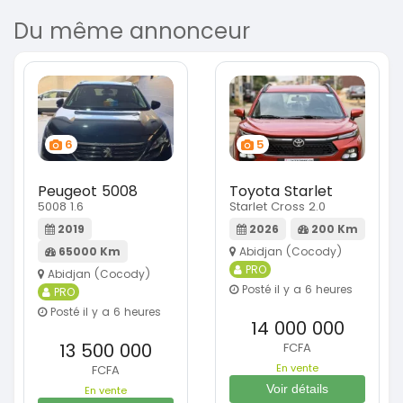
Du même annonceur
6
5
Peugeot 5008
Toyota Starlet
5008 1.6
Starlet Cross 2.0
2019
2026
200 Km
65000 Km
Abidjan (Cocody)
PRO
Abidjan (Cocody)
Posté il y a 6 heures
PRO
Posté il y a 6 heures
14 000 000
13 500 000
FCFA
En vente
FCFA
Voir détails
En vente