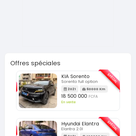
Offres spéciales
SPÉCIAL
SPÉCIAL
KIA Sorento
Sorento full option
m
2021
60000 Km
18 500 000
FCFA
En vente
SPÉCIAL
SPÉCIAL
Hyundai Elantra
Elantra 2.0l
m