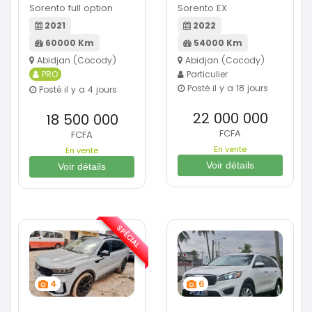
Sorento full option
Sorento EX
2021
2022
60000 Km
54000 Km
Abidjan (Cocody)
Abidjan (Cocody)
PRO
Particulier
Posté il y a 18 jours
Posté il y a 4 jours
22 000 000
18 500 000
FCFA
FCFA
En vente
En vente
Voir détails
Voir détails
SPÉCIAL
4
6