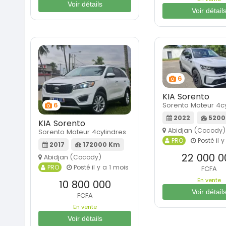
Voir détails
Voir détail
6
KIA Sorento
Sorento Moteur 4cy
6
2022
5200
KIA Sorento
Abidjan (Cocody)
Sorento Moteur 4cylindres
PRO
Posté il y
2017
172000 Km
22 000 0
Abidjan (Cocody)
PRO
Posté il y a 1 mois
FCFA
En vente
10 800 000
Voir détail
FCFA
En vente
Voir détails