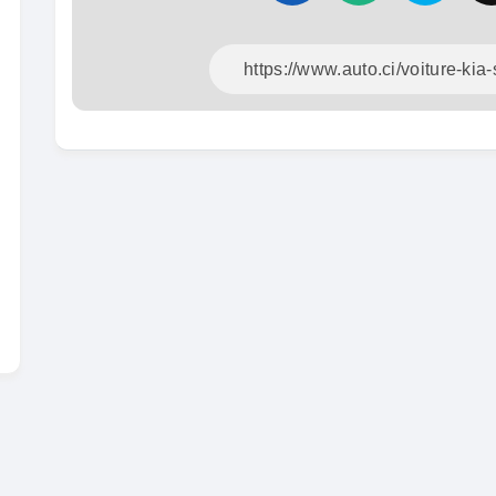
En vente
SPÉCIAL
KIA Sportage
Sportage x-line
Toyota
Prado 2.
2024
10000 Km
2016
22 800 000
FCFA
10000
En vente
16 800
En vente