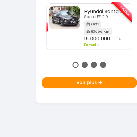
En vente
SPÉCIAL
Hyundai Santa FE
SPÉCIAL
Santa FE 2.0
KIA Sportage
Sportage 2.0
2021
63000 Km
2023
15 000 000
FCFA
51000 Km
n vente
18 900 000
FCFA
En vente
Voir plus