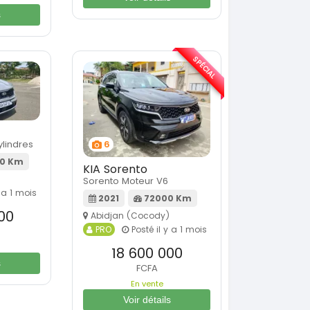
s
SPÉCIAL
lindres
6
0 Km
KIA Sorento
Sorento Moteur V6
 a 1 mois
2021
72000 Km
00
Abidjan (Cocody)
PRO
Posté il y a 1 mois
18 600 000
s
FCFA
En vente
Voir détails