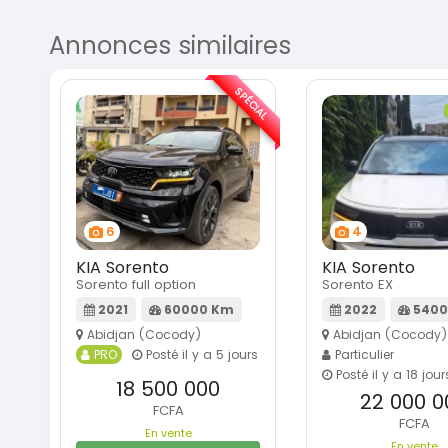
Annonces similaires
SPÉCIAL
6
4
KIA Sorento
KIA Sorento
Sorento full option
Sorento EX
2021
60000 Km
2022
5400
Abidjan (Cocody)
Abidjan (Cocody)
PRO
Posté il y a 5 jours
Particulier
Posté il y a 18 jour
18 500 000
22 000 0
FCFA
FCFA
En vente
En vente