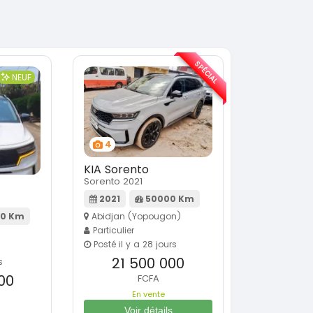
SPÉCIAL
NEUF
4
KIA Sorento
Sorento 2021
2021
50000 Km
0 Km
Abidjan (Yopougon)
Particulier
Posté il y a 28 jours
21 500 000
s
00
FCFA
En vente
Voir détails