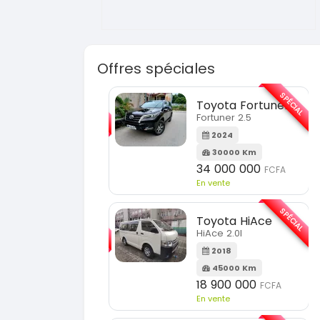
Offres spéciales
SPÉCIAL
SPÉCIAL
Toyota Fortuner
KIA Sorento
Fortuner 2.5
Sorento full option
2024
2021
30000 Km
60000 Km
34 000 000
18 500 000
FCFA
FCFA
n vente
En vente
SPÉCIAL
SPÉCIAL
Toyota HiAce
Hyundai Elantra
HiAce 2.0l
Elantra 2.0l
2018
2021
45000 Km
100000 Km
18 900 000
9 800 000
FCFA
FCFA
n vente
En vente