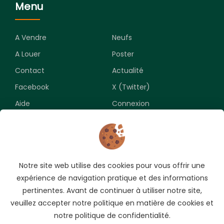
Menu
A Vendre
Neufs
A Louer
Poster
Contact
Actualité
Facebook
X (Twitter)
Aide
Connexion
Newsletter
Notre site web utilise des cookies pour vous offrir une
Souscrivez pour recevoir les meilleures opportunités.
expérience de navigation pratique et des informations
pertinentes. Avant de continuer à utiliser notre site,
veuillez accepter notre politique en matière de cookies et
notre politique de confidentialité.