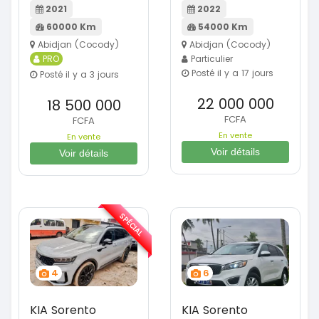
2021
2022
60000 Km
54000 Km
Abidjan (Cocody)
Abidjan (Cocody)
PRO
Particulier
Posté il y a 17 jours
Posté il y a 3 jours
22 000 000
18 500 000
FCFA
FCFA
En vente
En vente
Voir détails
Voir détails
SPÉCIAL
4
6
KIA Sorento
KIA Sorento