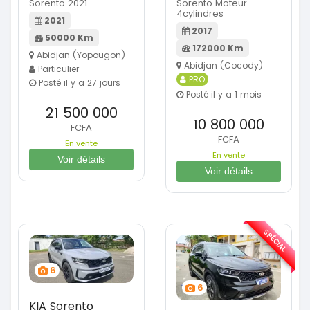
Sorento 2021
Sorento Moteur
4cylindres
2021
2017
50000 Km
172000 Km
Abidjan (Yopougon)
Abidjan (Cocody)
Particulier
PRO
Posté il y a 27 jours
Posté il y a 1 mois
21 500 000
10 800 000
FCFA
FCFA
En vente
En vente
Voir détails
Voir détails
SPÉCIAL
6
6
KIA Sorento