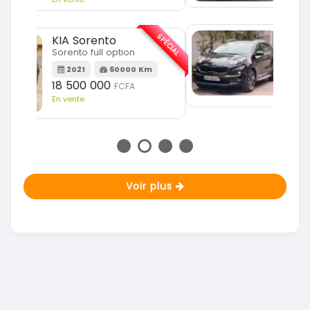
SPÉCIAL
KIA Sportage
SPÉCIAL
Sportage 2021
2021
78000 Km
m
14 500 000
FCFA
En vente
Voir plus