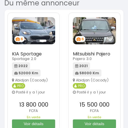
Du même annonceur
6
6
KIA Sportage
Mitsubishi Pajero
Sportage 2.0
Pajero 3.0
2022
2021
52000 Km
58000 Km
Abidjan (Cocody)
Abidjan (Cocody)
PRO
PRO
Posté il y a 1 jour
Posté il y a 1 jour
13 800 000
15 500 000
FCFA
FCFA
En vente
En vente
Voir détails
Voir détails