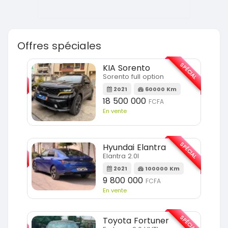
Offres spéciales
SPÉCIAL
SPÉCIAL
KIA Sorento
Sorento full option
m
2021
60000 Km
18 500 000
FCFA
En vente
SPÉCIAL
SPÉCIAL
Hyundai Elantra
Elantra 2.0l
m
2021
100000 Km
9 800 000
FCFA
En vente
SPÉCIAL
SPÉCIAL
Toyota Fortuner