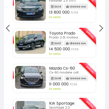
Fortuner 2.0 VVTI
m
2014
100000 Km
13 800 000
FCFA
En vente
SPÉCIAL
SPÉCIAL
Toyota Prado
Prado 2.0L moteur d4d
2013
180000 Km
14 500 000
FCFA
En vente
SPÉCIAL
SPÉCIAL
Mazda Cx-60
Cx-60 modele cx9 full option
Km
2018
100000 Km
11 000 000
FCFA
En vente
SPÉCIAL
SPÉCIAL
KIA Sportage
Sportage 2.0