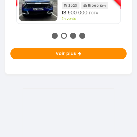
m
2023
51000 Km
18 900 000
FCFA
En vente
Voir plus