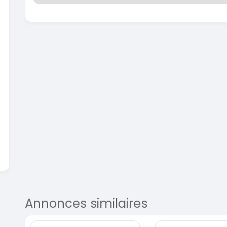
En vente
SPÉCIAL
Dacia Dokker
Dokker 1.6
Mazda 
CX-5 2.0
2014
100000 Km
2015
3 800 000
FCFA
10000
En vente
8 900 
En vente
Annonces similaires