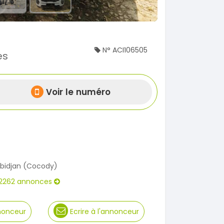
N° ACI106505
es
Voir le numéro
bidjan (Cocody)
2262 annonces
nnonceur
Ecrire à l'annonceur