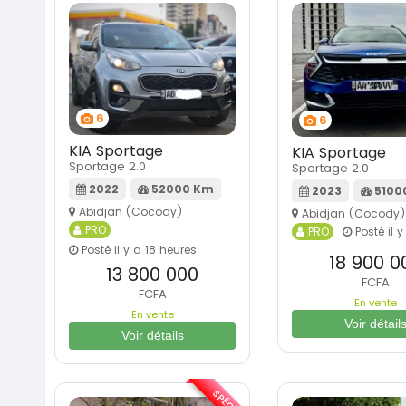
6
6
KIA Sportage
KIA Sportage
Sportage 2.0
Sportage 2.0
2022
52000 Km
2023
5100
Abidjan (Cocody)
Abidjan (Cocody)
PRO
PRO
Posté il y
Posté il y a 18 heures
18 900 0
13 800 000
FCFA
FCFA
En vente
En vente
Voir détail
Voir détails
SPÉCIAL