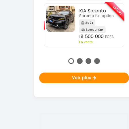
En vente
SPÉCIAL
KIA Sorento
SPÉCIAL
orento full option
KIA Sportage
Sportage 2021
2021
60000 Km
2021
18 500 000
FCFA
78000 Km
n vente
14 500 000
FCFA
En vente
Voir plus