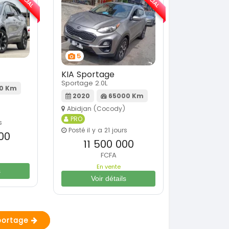
5
KIA Sportage
Sportage 2.0L
0 Km
2020
65000 Km
Abidjan (Cocody)
PRO
s
Posté il y a 21 jours
00
11 500 000
FCFA
En vente
s
Voir détails
Sportage