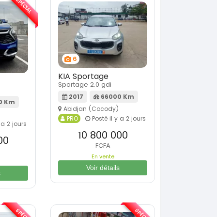
SPÉCIAL
6
KIA Sportage
Sportage 2.0 gdi
2017
66000 Km
0 Km
Abidjan (Cocody)
PRO
Posté il y a 2 jours
 a 2 jours
10 800 000
00
FCFA
En vente
Voir détails
s
SPÉCIAL
SPÉCIAL