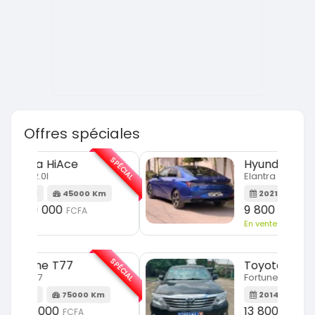
Offres spéciales
SPÉCIAL
SPÉCIAL
Hyundai Elantra
Elantra 2.0l
m
2021
100000 Km
9 800 000
FCFA
En vente
SPÉCIAL
SPÉCIAL
Toyota Fortuner
Fortuner 2.0 VVTI
m
2014
100000 Km
13 800 000
FCFA