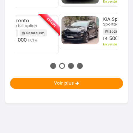
En vente
SPÉCIAL
KIA Sportage
SPÉCIAL
Sportage 2021
2021
78000 Km
m
14 500 000
FCFA
En vente
Voir plus