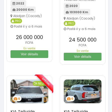
2022
2020
20000 Km
103000 Km
Abidjan (Cocody)
Abidjan (Cocody)
PRO
PRO
Posté il y a 6 mois
Posté il y a 6 mois
26 000 000
24 500 000
FCFA
FCFA
En vente
En vente
Voir détails
Voir détails
SPÉCIAL
NEUF
6
6
KIA Telluride
KIA Telluride