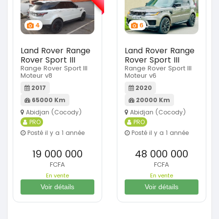
4
6
Land Rover Range
Land Rover Range
Rover Sport III
Rover Sport III
Range Rover Sport III
Range Rover Sport III
Moteur v8
Moteur v6
2017
2020
65000 Km
20000 Km
Abidjan (Cocody)
Abidjan (Cocody)
PRO
PRO
Posté il y a 1 année
Posté il y a 1 année
19 000 000
48 000 000
FCFA
FCFA
En vente
En vente
Voir détails
Voir détails