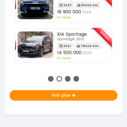
2023
51000 Km
m
18 900 000
FCFA
En vente
SPÉCIAL
KIA Sportage
SPÉCIAL
Sportage 2021
2021
78000 Km
m
14 500 000
FCFA
En vente
Voir plus