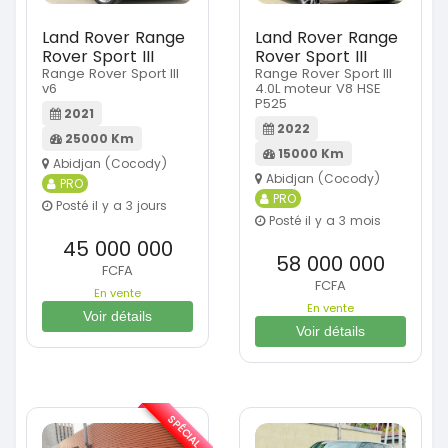
Land Rover Range
Land Rover Range
Rover Sport III
Rover Sport III
Range Rover Sport III
Range Rover Sport III
v6
4.0L moteur V8 HSE
P525
2021
2022
25000 Km
15000 Km
Abidjan (Cocody)
Abidjan (Cocody)
PRO
PRO
Posté il y a 3 jours
Posté il y a 3 mois
45 000 000
58 000 000
FCFA
FCFA
En vente
En vente
Voir détails
Voir détails
SPÉCIAL