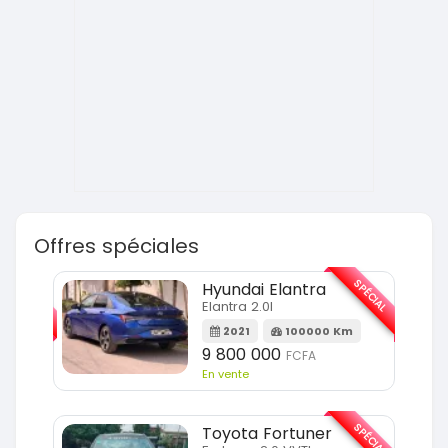
Offres spéciales
SPÉCIAL
SPÉCIAL
Hyundai Elantra
Elantra 2.0l
m
2021
100000 Km
9 800 000
FCFA
En vente
SPÉCIAL
SPÉCIAL
Toyota Fortuner