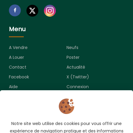
Menu
A Vendre
Neufs
A Louer
Poster
Contact
Actualité
Facebook
X (Twitter)
Aide
Connexion
Newsletter
Notre site web utilise des cookies pour vous offrir une
Souscrivez pour recevoir les meilleures opportunités.
expérience de navigation pratique et des informations