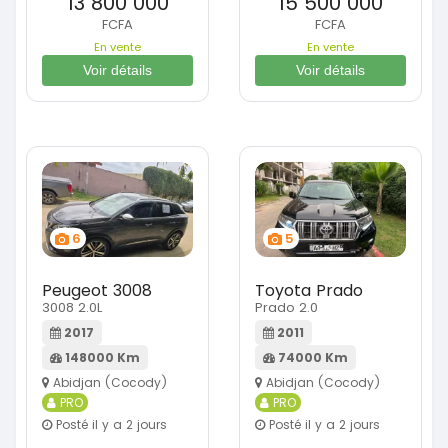
13 800 000
15 500 000
FCFA
FCFA
En vente
En vente
Voir détails
Voir détails
6
5
Peugeot 3008
Toyota Prado
3008 2.0L
Prado 2.0
2017
2011
148000 Km
74000 Km
Abidjan (Cocody)
Abidjan (Cocody)
PRO
PRO
Posté il y a 2 jours
Posté il y a 2 jours