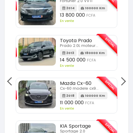
Fortuner 2.0 VVTI
m
2014
100000 Km
13 800 000
FCFA
En vente
SPÉCIAL
Toyota Prado
SPÉCIAL
Prado 2.0L moteur d4d
2013
180000 Km
14 500 000
FCFA
En vente
SPÉCIAL
Mazda Cx-60
SPÉCIAL
Cx-60 modele cx9 full option
2018
100000 Km
Km
11 000 000
FCFA
En vente
SPÉCIAL
KIA Sportage
SPÉCIAL
Sportage 2.0