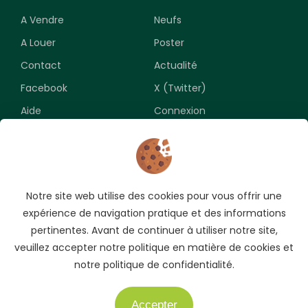
A Vendre
Neufs
A Louer
Poster
Contact
Actualité
Facebook
X (Twitter)
Aide
Connexion
Newsletter
Notre site web utilise des cookies pour vous offrir une
Souscrivez pour recevoir les meilleures opportunités.
expérience de navigation pratique et des informations
pertinentes. Avant de continuer à utiliser notre site,
veuillez accepter notre politique en matière de cookies et
notre politique de confidentialité.
Accepter