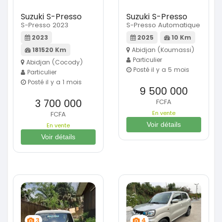
Suzuki S-Presso
Suzuki S-Presso
S-Presso 2023
S-Presso Automatique
2023
2025
10 Km
181520 Km
Abidjan (Koumassi)
Particulier
Abidjan (Cocody)
Posté il y a 5 mois
Particulier
Posté il y a 1 mois
9 500 000
3 700 000
FCFA
En vente
FCFA
Voir détails
En vente
Voir détails
3
4