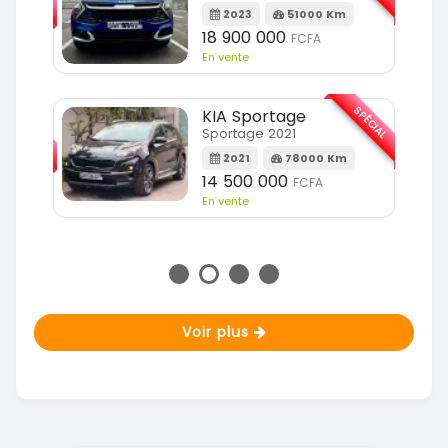
2023
51000 Km
m
18 900 000
FCFA
En vente
SPÉCIAL
KIA Sportage
SPÉCIAL
Sportage 2021
2021
78000 Km
m
14 500 000
FCFA
En vente
Voir plus