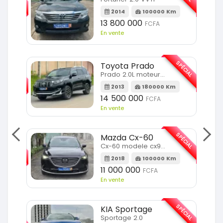
m
2014
100000 Km
13 800 000
FCFA
En vente
SPÉCIAL
Toyota Prado
SPÉCIAL
Prado 2.0L moteur d4d
2013
180000 Km
14 500 000
FCFA
En vente
SPÉCIAL
Mazda Cx-60
SPÉCIAL
Cx-60 modele cx9 full option
2018
100000 Km
Km
11 000 000
FCFA
En vente
SPÉCIAL
KIA Sportage
SPÉCIAL
Sportage 2.0