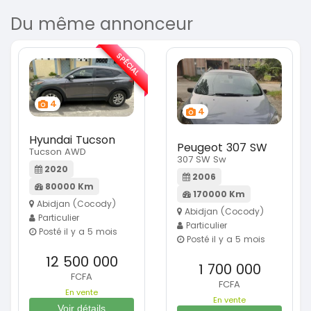
Du même annonceur
SPÉCIAL
4
4
Hyundai Tucson
Peugeot 307 SW
Tucson AWD
307 SW Sw
2020
2006
80000 Km
170000 Km
Abidjan (Cocody)
Abidjan (Cocody)
Particulier
Particulier
Posté il y a 5 mois
Posté il y a 5 mois
12 500 000
1 700 000
FCFA
FCFA
En vente
En vente
Voir détails