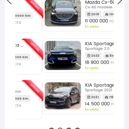
SPÉCIAL
Mazda Cx-60
SPÉCIAL
Cx-60 modele cx9 full option
2018
100000 Km
Km
11 000 000
FCFA
En vente
SPÉCIAL
KIA Sportage
SPÉCIAL
Sportage 2.0
2023
51000 Km
m
18 900 000
FCFA
En vente
SPÉCIAL
KIA Sportage
SPÉCIAL
Sportage 2021
2021
78000 Km
m
14 500 000
FCFA
En vente