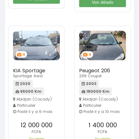
Voir détails
4
4
KIA Sportage
Peugeot 206
Sportage Awd
206 Coupé
2020
2003
65000 Km
180000 Km
Abidjan (Cocody)
Abidjan (Cocody)
Particulier
Particulier
Posté il y a 6 mois
Posté il y a 10 mois
12 000 000
1 400 000
FCFA
FCFA
En vente
En vente