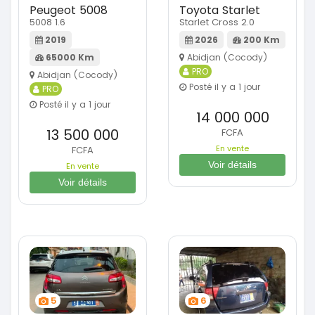
Peugeot 5008
Toyota Starlet
5008 1.6
Starlet Cross 2.0
2019
2026
200 Km
65000 Km
Abidjan (Cocody)
PRO
Abidjan (Cocody)
Posté il y a 1 jour
PRO
Posté il y a 1 jour
14 000 000
13 500 000
FCFA
En vente
FCFA
Voir détails
En vente
Voir détails
5
6