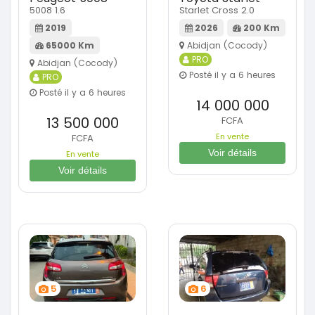
5008 1.6
Starlet Cross 2.0
2019
2026
200 Km
65000 Km
Abidjan (Cocody)
PRO
Abidjan (Cocody)
Posté il y a 6 heures
PRO
Posté il y a 6 heures
14 000 000
13 500 000
FCFA
En vente
FCFA
Voir détails
En vente
Voir détails
5
6