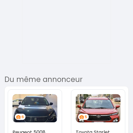
Du même annonceur
6
5
Peugeot 5008
Toyota Starlet