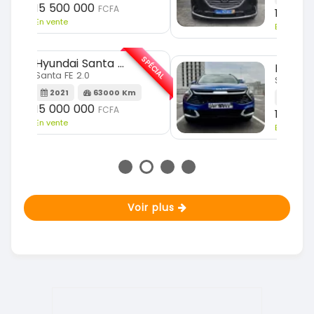
11 000 000
FCFA
En vente
SPÉCIAL
SPÉCIAL
KIA Sportage
Sportage 2.0
m
2023
51000 Km
18 900 000
FCFA
En vente
Voir plus