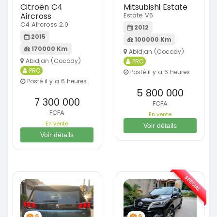
Citroën C4
Mitsubishi Estate
Aircross
Estate V6
C4 Aircross 2.0
2012
2015
100000 Km
170000 Km
Abidjan (Cocody)
Abidjan (Cocody)
PRO
PRO
Posté il y a 6 heures
Posté il y a 6 heures
5 800 000
7 300 000
FCFA
FCFA
En vente
En vente
Voir détails
Voir détails
SPÉCIAL
6
6