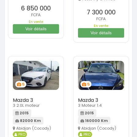
6 850 000
7 300 000
FCFA
FCFA
En vente
En vente
Voir détails
Voir détails
5
5
Mazda 3
Mazda 3
3 2.0L moteur
3 Moteur 1.4
2015
2015
82000 Km
160000 Km
Abidjan (Cocody)
Abidjan (Cocody)
PRO
PRO