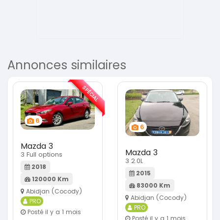
Annonces similaires
SPÉCIAL
6
6
Mazda 3
Mazda 3
3 Full options
3 2.0L
2018
2015
120000 Km
83000 Km
Abidjan (Cocody)
Abidjan (Cocody)
PRO
PRO
Posté il y a 1 mois
Posté il y a 1 mois