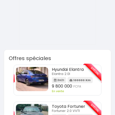
Offres spéciales
SPÉCIAL
SPÉCIAL
Hyundai Elantra
Elantra 2.0l
m
2021
100000 Km
9 800 000
FCFA
En vente
SPÉCIAL
SPÉCIAL
Toyota Fortuner
Fortuner 2.0 VVTI