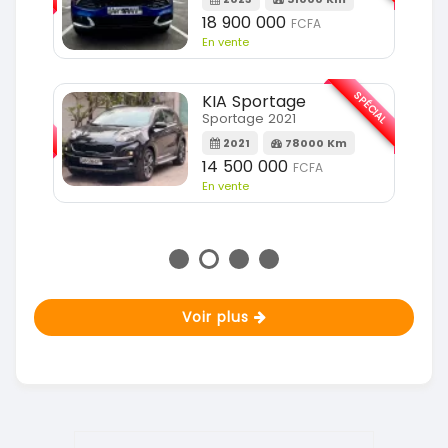
m
18 900 000
FCFA
En vente
SPÉCIAL
KIA Sportage
SPÉCIAL
Sportage 2021
2021
78000 Km
m
14 500 000
FCFA
En vente
Voir plus