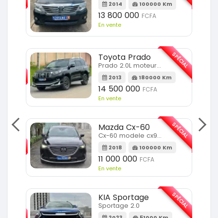
m
2014
100000 Km
13 800 000
FCFA
En vente
SPÉCIAL
Toyota Prado
SPÉCIAL
Prado 2.0L moteur d4d
2013
180000 Km
14 500 000
FCFA
En vente
SPÉCIAL
Mazda Cx-60
SPÉCIAL
Cx-60 modele cx9 full option
2018
100000 Km
Km
11 000 000
FCFA
En vente
SPÉCIAL
KIA Sportage
SPÉCIAL
Sportage 2.0
2023
51000 Km