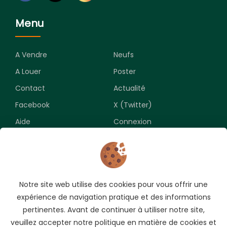
Menu
A Vendre
Neufs
A Louer
Poster
Contact
Actualité
Facebook
X (Twitter)
Aide
Connexion
Newsletter
Notre site web utilise des cookies pour vous offrir une
Souscrivez pour recevoir les meilleures opportunités.
expérience de navigation pratique et des informations
pertinentes. Avant de continuer à utiliser notre site,
veuillez accepter notre politique en matière de cookies et