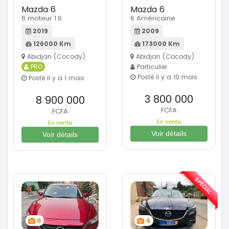
Mazda 6
Mazda 6
6 moteur 1.6
6 Américaine
2019
2009
126000 Km
173000 Km
Abidjan (Cocody)
Abidjan (Cocody)
PRO
Particulier
Posté il y a 10 mois
Posté il y a 1 mois
3 800 000
8 900 000
FCFA
FCFA
En vente
En vente
Voir détails
Voir détails
SPÉCIAL
6
4