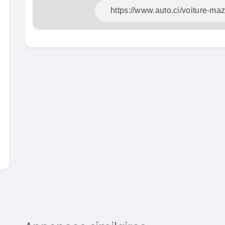
En vente
SPÉCIAL
Dacia Dokker
Dokker 1.6
Mazda 
CX-5 2.0
2014
100000 Km
2015
3 800 000
FCFA
10000
En vente
8 900 
En vente