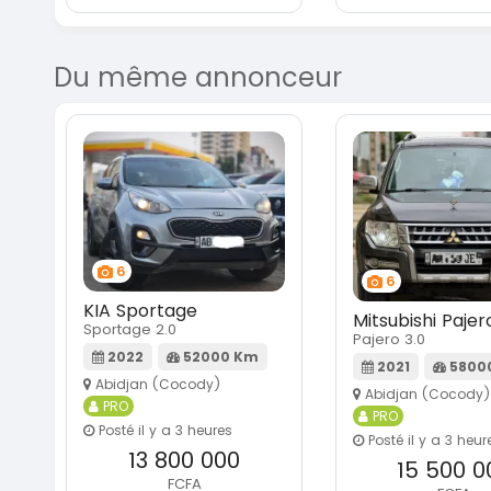
Du même annonceur
6
6
KIA Sportage
Mitsubishi Pajer
Sportage 2.0
Pajero 3.0
2022
52000 Km
2021
5800
Abidjan (Cocody)
Abidjan (Cocody)
PRO
PRO
Posté il y a 3 heures
Posté il y a 3 heur
13 800 000
15 500 0
FCFA