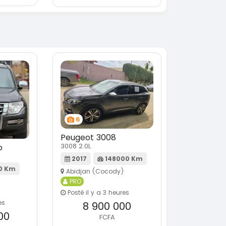
6
Peugeot 3008
3008 2.0L
o
2017
148000 Km
0 Km
Abidjan (Cocody)
PRO
Posté il y a 3 heures
es
8 900 000
00
FCFA