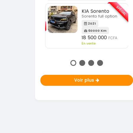
En vente
SPÉCIAL
KIA Sorento
SPÉCIAL
orento full option
KIA Sportage
Sportage 2021
2021
60000 Km
2021
18 500 000
FCFA
78000 Km
n vente
14 500 000
FCFA
En vente
Voir plus