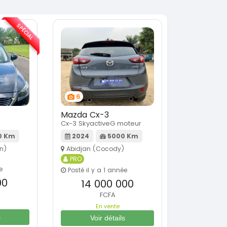
SPÉCIAL
6
Mazda Cx-3
Cx-3 SkyactiveG moteur
0 Km
2024
5000 Km
n)
Abidjan (Cocody)
PRO
e
Posté il y a 1 année
00
14 000 000
FCFA
En vente
s
Voir détails