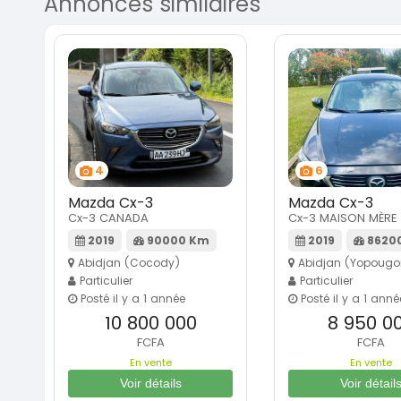
Annonces similaires
4
6
Mazda Cx-3
Mazda Cx-3
Cx-3 CANADA
Cx-3 MAISON MÈRE
2019
90000 Km
2019
8620
Abidjan (Cocody)
Abidjan (Yopougo
Particulier
Particulier
Posté il y a 1 année
Posté il y a 1 anné
10 800 000
8 950 0
FCFA
FCFA
En vente
En vente
Voir détails
Voir détail