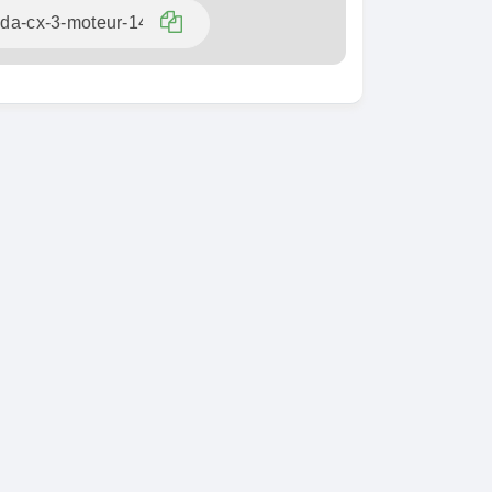
SPÉCIAL
KIA Sorento
SPÉCIAL
Sorento full option
CX-5
 sport
2021
60000 Km
18 500 000
0 Km
FCFA
En vente
000
FCFA