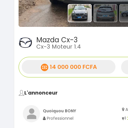
Mazda Cx-3
Cx-3 Moteur 1.4
14 000 000 FCFA
L'annonceur
A
Quoiquou BONY
Professionnel