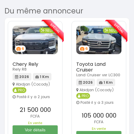
Du même annonceur
SPÉCIAL
SPÉCIAL
NEUF
NEUF
6
6
Chery Rely
Toyota Land
Rely R8
Cruiser
Land Cruiser vxr LC300
2026
1 Km
2026
1 Km
Abidjan (Cocody)
Abidjan (Cocody)
PRO
PRO
Posté il y a 2 jours
Posté il y a 3 jours
21 500 000
105 000 000
FCFA
FCFA
En vente
En vente
Voir détails