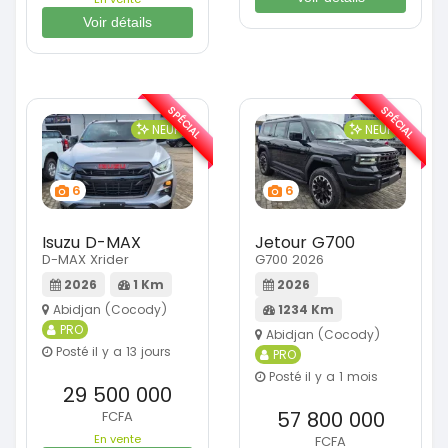
Voir détails
SPÉCIAL
SPÉCIAL
NEUF
NEUF
6
6
Isuzu D-MAX
Jetour G700
D-MAX Xrider
G700 2026
2026
1 Km
2026
Abidjan (Cocody)
1234 Km
PRO
Abidjan (Cocody)
Posté il y a 13 jours
PRO
Posté il y a 1 mois
29 500 000
57 800 000
FCFA
En vente
FCFA