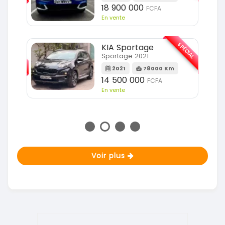
18 900 000
FCFA
En vente
SPÉCIAL
KIA Sportage
SPÉCIAL
Sportage 2021
2021
78000 Km
m
14 500 000
FCFA
En vente
Voir plus