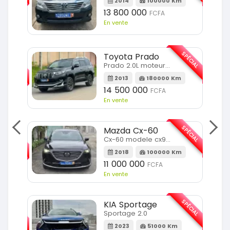
m
2014
100000 Km
13 800 000
FCFA
En vente
SPÉCIAL
Toyota Prado
SPÉCIAL
Prado 2.0L moteur d4d
2013
180000 Km
14 500 000
FCFA
En vente
SPÉCIAL
Mazda Cx-60
SPÉCIAL
Cx-60 modele cx9 full option
2018
100000 Km
Km
11 000 000
FCFA
En vente
SPÉCIAL
KIA Sportage
SPÉCIAL
Sportage 2.0
2023
51000 Km
m