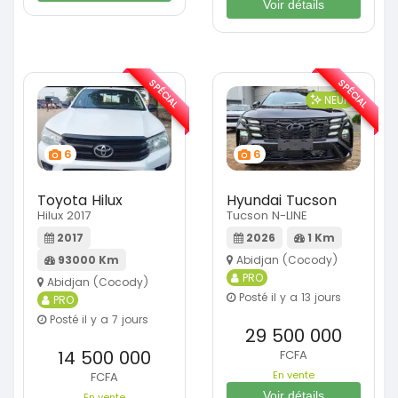
Voir détails
SPÉCIAL
SPÉCIAL
NEUF
6
6
Toyota Hilux
Hyundai Tucson
Hilux 2017
Tucson N-LINE
2017
2026
1 Km
93000 Km
Abidjan (Cocody)
PRO
Abidjan (Cocody)
Posté il y a 13 jours
PRO
Posté il y a 7 jours
29 500 000
14 500 000
FCFA
En vente
FCFA
Voir détails
En vente