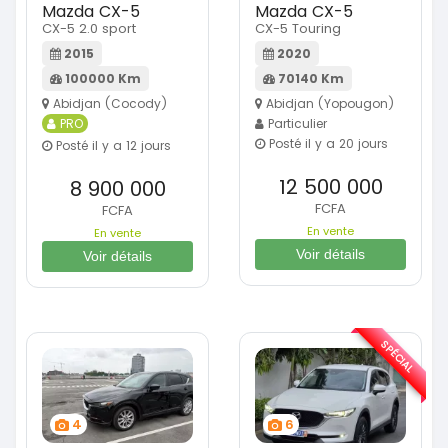
Mazda CX-5
Mazda CX-5
CX-5 2.0 sport
CX-5 Touring
2015
2020
100000 Km
70140 Km
Abidjan (Cocody)
Abidjan (Yopougon)
PRO
Particulier
Posté il y a 20 jours
Posté il y a 12 jours
12 500 000
8 900 000
FCFA
FCFA
En vente
En vente
Voir détails
Voir détails
SPÉCIAL
4
6