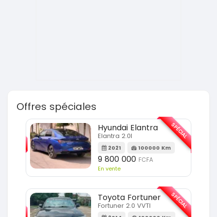
Offres spéciales
SPÉCIAL
SPÉCIAL
Hyundai Elantra
Elantra 2.0l
m
2021
100000 Km
9 800 000
FCFA
En vente
SPÉCIAL
SPÉCIAL
Toyota Fortuner
Fortuner 2.0 VVTI