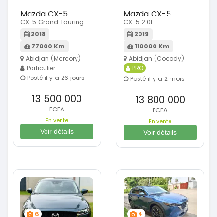
Mazda CX-5
Mazda CX-5
CX-5 Grand Touring
CX-5 2.0L
2018
2019
77000 Km
110000 Km
Abidjan (Marcory)
Abidjan (Cocody)
Particulier
PRO
Posté il y a 26 jours
Posté il y a 2 mois
13 500 000
13 800 000
FCFA
FCFA
En vente
En vente
Voir détails
Voir détails
6
4