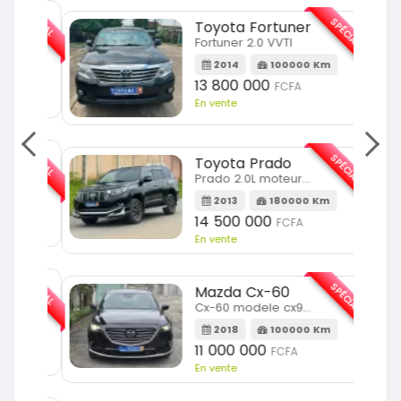
SPÉCIAL
SPÉCIAL
Toyota Fortuner
Fortuner 2.0 VVTI
m
2014
100000 Km
13 800 000
FCFA
En vente
SPÉCIAL
SPÉCIAL
Toyota Prado
Prado 2.0L moteur d4d
2013
180000 Km
14 500 000
FCFA
En vente
SPÉCIAL
SPÉCIAL
Mazda Cx-60
Cx-60 modele cx9 full option
Km
2018
100000 Km
11 000 000
FCFA
En vente