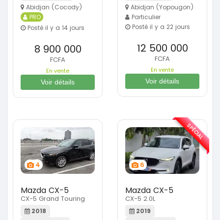
Abidjan (Cocody)
Abidjan (Yopougon)
PRO
Particulier
Posté il y a 22 jours
Posté il y a 14 jours
12 500 000
8 900 000
FCFA
FCFA
En vente
En vente
Voir détails
Voir détails
SPÉCIAL
4
6
Mazda CX-5
Mazda CX-5
CX-5 Grand Touring
CX-5 2.0L
2018
2019