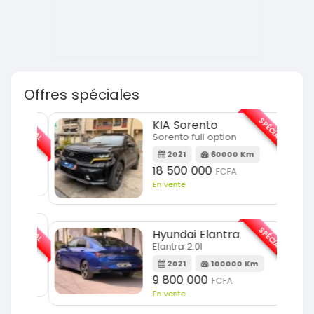
Offres spéciales
SPÉCIAL
SPÉCIAL
KIA Sorento
Sorento full option
m
2021
60000 Km
18 500 000
FCFA
En vente
SPÉCIAL
SPÉCIAL
Hyundai Elantra
Elantra 2.0l
m
2021
100000 Km
9 800 000
FCFA
En vente