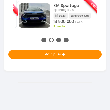
SPÉCIAL
SPÉCIAL
KIA Sportage
Sportage 2.0
m
2023
51000 Km
18 900 000
FCFA
En vente
Voir plus