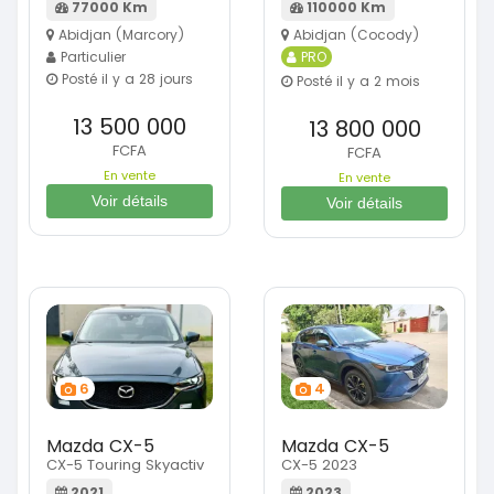
77000 Km
110000 Km
Abidjan (Marcory)
Abidjan (Cocody)
Particulier
PRO
Posté il y a 28 jours
Posté il y a 2 mois
13 500 000
13 800 000
FCFA
FCFA
En vente
En vente
Voir détails
Voir détails
6
4
Mazda CX-5
Mazda CX-5
CX-5 Touring Skyactiv
CX-5 2023
2021
2023