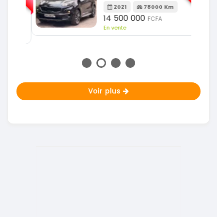
2021
78000 Km
m
14 500 000
FCFA
En vente
Voir plus