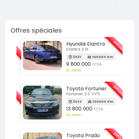
Offres spéciales
SPÉCIAL
SPÉCIAL
Hyundai Elantra
Elantra 2.0l
m
2021
100000 Km
9 800 000
FCFA
En vente
SPÉCIAL
SPÉCIAL
Toyota Fortuner
Fortuner 2.0 VVTI
m
2014
100000 Km
13 800 000
FCFA
En vente
SPÉCIAL
Toyota Prado
SPÉCIAL