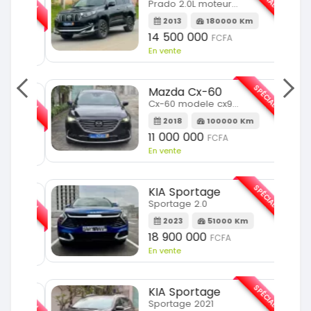
Prado 2.0L moteur d4d
2013
180000 Km
14 500 000
FCFA
En vente
SPÉCIAL
Mazda Cx-60
SPÉCIAL
Cx-60 modele cx9 full option
2018
100000 Km
Km
11 000 000
FCFA
En vente
SPÉCIAL
KIA Sportage
SPÉCIAL
Sportage 2.0
2023
51000 Km
m
18 900 000
FCFA
En vente
SPÉCIAL
KIA Sportage
SPÉCIAL
Sportage 2021