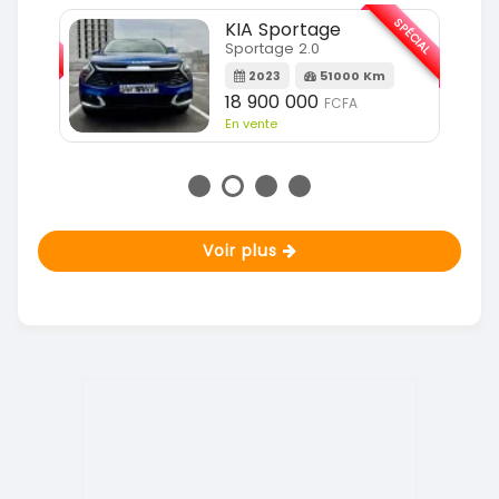
SPÉCIAL
SPÉCIAL
KIA Sportage
Sportage 2.0
m
2023
51000 Km
18 900 000
FCFA
En vente
Voir plus