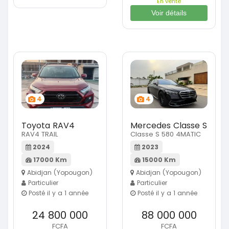
En vente
Voir détails
4
4
Toyota RAV4
Mercedes Classe S
RAV4 TRAIL
Classe S 580 4MATIC
2024
2023
17000 Km
15000 Km
Abidjan (Yopougon)
Abidjan (Yopougon)
Particulier
Particulier
Posté il y a 1 année
Posté il y a 1 année
24 800 000
88 000 000
FCFA
FCFA