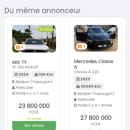
Du même annonceur
NEUF
4
4
Mercedes Classe
MG TF
A
TF T60 PICKUP
Classe A 220
2024
100 Km
2023
Abidjan (Yopougon)
30000 Km
Particulier
Posté il y a 7 mois
Abidjan (Yopougon)
Particulier
23 800 000
Posté il y a 1 année
FCFA
27 800 000
En vente
FCFA
Voir détails