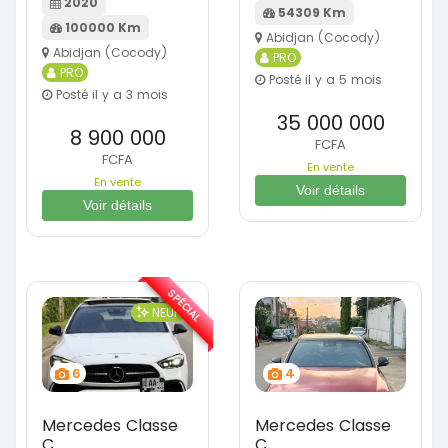
2020
54309 Km
100000 Km
Abidjan (Cocody)
Abidjan (Cocody)
PRO
PRO
Posté il y a 5 mois
Posté il y a 3 mois
35 000 000
8 900 000
FCFA
FCFA
En vente
En vente
Voir détails
Voir détails
SPÉCIAL
NEUF
6
4
Mercedes Classe
Mercedes Classe
C
C