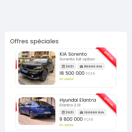
Offres spéciales
SPÉCIAL
SPÉCIAL
KIA Sorento
Sorento full option
m
2021
60000 Km
18 500 000
FCFA
En vente
SPÉCIAL
SPÉCIAL
Hyundai Elantra
Elantra 2.0l
m
2021
100000 Km
9 800 000
FCFA
En vente