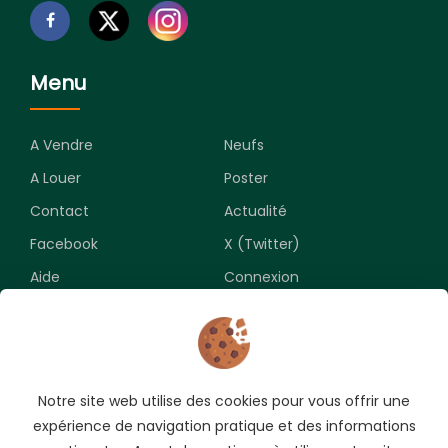
Menu
A Vendre
Neufs
A Louer
Poster
Contact
Actualité
Facebook
X (Twitter)
Aide
Connexion
Newsletter
Notre site web utilise des cookies pour vous offrir une
Souscrivez pour recevoir les meilleures opportunités.
expérience de navigation pratique et des informations