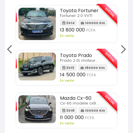
SPÉCIAL
SPÉCIAL
Toyota Fortuner
Fortuner 2.0 VVTI
m
2014
100000 Km
13 800 000
FCFA
En vente
SPÉCIAL
SPÉCIAL
Toyota Prado
Prado 2.0L moteur d4d
2013
180000 Km
14 500 000
FCFA
En vente
SPÉCIAL
SPÉCIAL
Mazda Cx-60
Cx-60 modele cx9 full option
Km
2018
100000 Km
11 000 000
FCFA
En vente