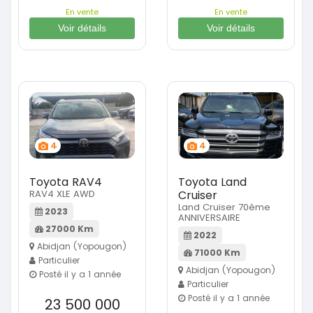
En vente
En vente
Voir détails
Voir détails
4
4
Toyota RAV4
Toyota Land
RAV4 XLE AWD
Cruiser
Land Cruiser 70ème
2023
ANNIVERSAIRE
27000 Km
2022
Abidjan (Yopougon)
71000 Km
Particulier
Abidjan (Yopougon)
Posté il y a 1 année
Particulier
Posté il y a 1 année
23 500 000