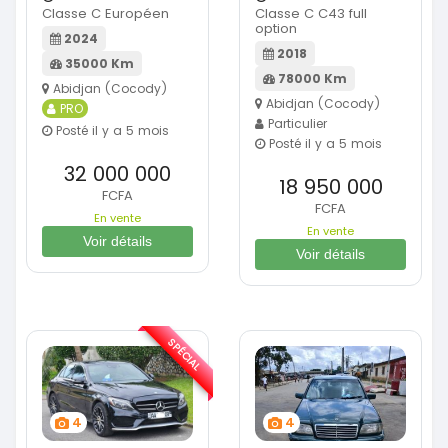
Classe C Européen
Classe C C43 full
option
2024
2018
35000 Km
78000 Km
Abidjan (Cocody)
Abidjan (Cocody)
PRO
Particulier
Posté il y a 5 mois
Posté il y a 5 mois
32 000 000
18 950 000
FCFA
FCFA
En vente
En vente
Voir détails
Voir détails
SPÉCIAL
4
4