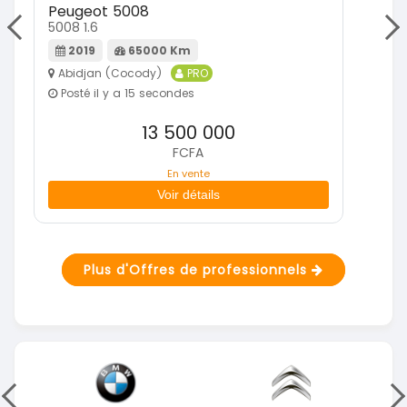
Peugeot 5008
To
5008 1.6
Sta
2019
65000 Km
Abidjan (Cocody)
PRO
A
Posté il y a 15 secondes
P
13 500 000
FCFA
En vente
Voir détails
Plus d'Offres de professionnels