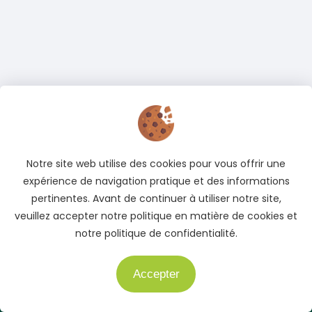
Adresse
Cocody, Abidjan, Côte d'Ivoire
Notre site web utilise des cookies pour vous offrir une
Téléphone
expérience de navigation pratique et des informations
+225 05 04 78 83 83
pertinentes. Avant de continuer à utiliser notre site,
veuillez accepter notre politique en matière de cookies et
+225 01 40 51 51 04
notre politique de confidentialité.
E-mail
info@auto.ci
Accepter
Besoin d'aide ?