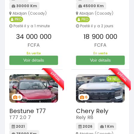
30000 Km
45000 Km
Abidjan (Cocody)
Abidjan (Cocody)
PRO
PRO
Posté il y a 1 minute
Posté il y a 2 jours
34 000 000
18 900 000
FCFA
FCFA
En vente
En vente
Voir détails
Voir détails
SPÉCIAL
SPÉCIAL
NEUF
6
6
Bestune T77
Chery Rely
T77 2.0 7
Rely R8
2021
2026
1 Km
75000 Km
Abidjan (Cocody)