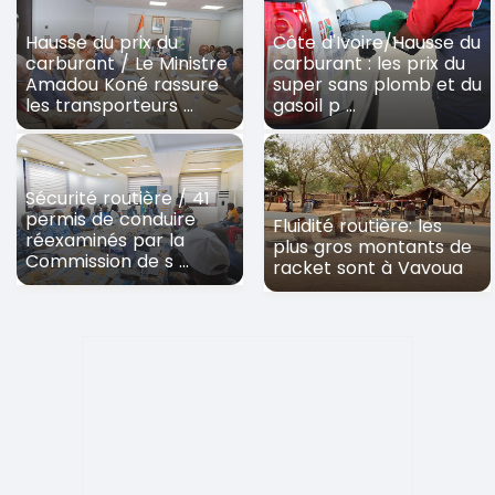
Hausse du prix du
Côte d'Ivoire/Hausse du
carburant / Le Ministre
carburant : les prix du
Amadou Koné rassure
super sans plomb et du
les transporteurs ...
gasoil p ...
Sécurité routière / 41
permis de conduire
Fluidité routière: les
réexaminés par la
plus gros montants de
Commission de s ...
racket sont à Vavoua