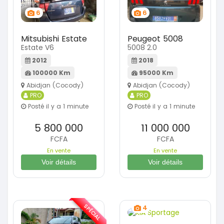
6
6
Mitsubishi Estate
Peugeot 5008
Estate V6
5008 2.0
2012
2018
100000 Km
95000 Km
Abidjan (Cocody)
Abidjan (Cocody)
PRO
PRO
Posté il y a 1 minute
Posté il y a 1 minute
5 800 000
11 000 000
FCFA
FCFA
En vente
En vente
Voir détails
Voir détails
SPÉCIAL
4