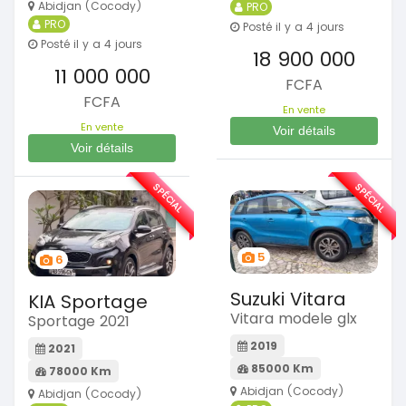
Abidjan (Cocody)
PRO
PRO
Posté il y a 4 jours
Posté il y a 4 jours
18 900 000
11 000 000
FCFA
FCFA
En vente
En vente
Voir détails
Voir détails
SPÉCIAL
SPÉCIAL
5
6
Suzuki Vitara
KIA Sportage
Vitara modele glx
Sportage 2021
2019
2021
85000 Km
78000 Km
Abidjan (Cocody)
Abidjan (Cocody)