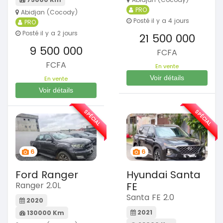
PRO
Abidjan (Cocody)
Posté il y a 4 jours
PRO
Posté il y a 2 jours
21 500 000
9 500 000
FCFA
FCFA
En vente
Voir détails
En vente
Voir détails
SPÉCIAL
SPÉCIAL
6
6
Ford Ranger
Hyundai Santa
Ranger 2.0L
FE
Santa FE 2.0
2020
2021
130000 Km