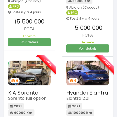
63000 Km
Abidjan (Cocody)
PRO
Abidjan (Cocody)
Posté il y a 4 jours
PRO
Posté il y a 4 jours
15 500 000
15 000 000
FCFA
FCFA
En vente
Voir détails
En vente
Voir détails
SPÉCIAL
SPÉCIAL
6
6
KIA Sorento
Hyundai Elantra
Sorento full option
Elantra 2.0l
2021
2021
60000 Km
100000 Km