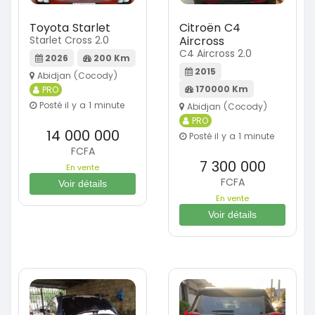
Toyota Starlet
Citroën C4
Starlet Cross 2.0
Aircross
C4 Aircross 2.0
2026
200 Km
2015
Abidjan (Cocody)
170000 Km
PRO
Posté il y a 1 minute
Abidjan (Cocody)
PRO
14 000 000
Posté il y a 1 minute
FCFA
7 300 000
En vente
FCFA
Voir détails
En vente
Voir détails