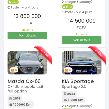
Abidjan (Cocody)
PRO
PRO
Posté il y a 4 jours
Posté il y a 4 jours
13 800 000
14 500 000
FCFA
FCFA
En vente
En vente
Voir détails
Voir détails
SPÉCIAL
SPÉCIAL
6
6
Mazda Cx-60
KIA Sportage
Cx-60 modele cx9
Sportage 2.0
full option
2023
2018
51000 Km
100000 Km
Abidjan (Cocody)