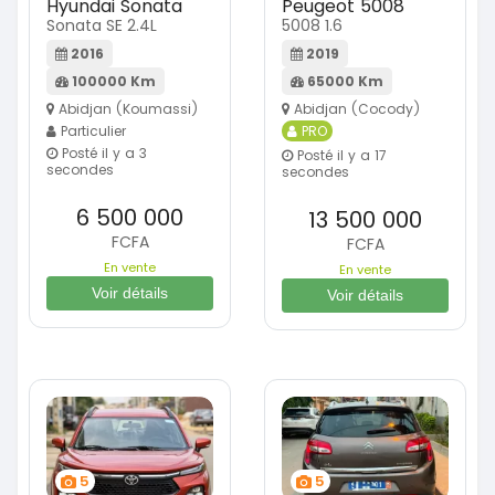
Hyundai Sonata
Peugeot 5008
Sonata SE 2.4L
5008 1.6
2016
2019
100000 Km
65000 Km
Abidjan (Koumassi)
Abidjan (Cocody)
Particulier
PRO
Posté il y a 3
Posté il y a 17
secondes
secondes
6 500 000
13 500 000
FCFA
FCFA
En vente
En vente
Voir détails
Voir détails
5
5