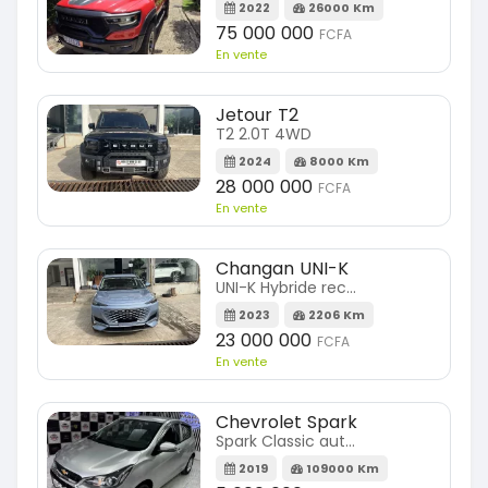
2022
26000 Km
75 000 000
FCFA
En vente
Jetour T2
T2 2.0T 4WD
2024
8000 Km
28 000 000
FCFA
En vente
Changan UNI-K
UNI-K Hybride rechargeable
2023
2206 Km
23 000 000
FCFA
En vente
Chevrolet Spark
Spark Classic automatique
2019
109000 Km