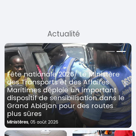
Actualité
Fête nationale 2026/ Le Ministère
des Transports et des Affaires
Previous
Next
Maritimes déploie un important
dispositif de sensibilisation dans le
Grand Abidjan pour des routes
plus sûres
Ministères
,
05 août 2026