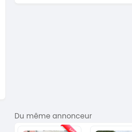
En vente
SPÉCIAL
Dacia Dokker
Dokker 1.6
Mazda 
CX-5 2.0
2014
100000 Km
2015
3 800 000
FCFA
10000
En vente
8 900 
En vente
Du même annonceur