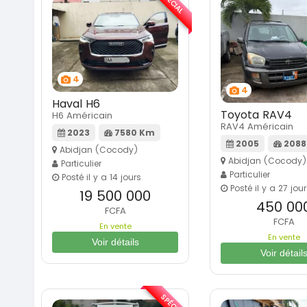
SPÉCIAL
4
4
Haval H6
Toyota RAV4
H6 Américain
RAV4 Américain
2023
7580 Km
2005
2088
Abidjan (Cocody)
Abidjan (Cocody)
Particulier
Particulier
Posté il y a 14 jours
Posté il y a 27 jou
19 500 000
450 00
FCFA
FCFA
En vente
En vente
Voir détails
Voir détail
SPÉCIAL