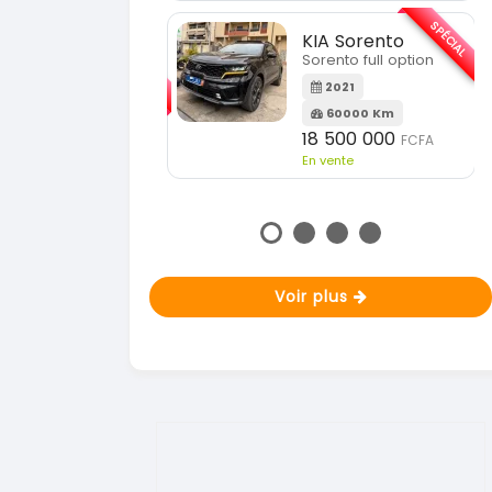
En vente
SPÉCIAL
KIA Sorento
SPÉCIAL
orento full option
KIA Sportage
Sportage 2021
2021
60000 Km
2021
18 500 000
FCFA
78000 Km
n vente
14 500 000
FCFA
En vente
Voir plus