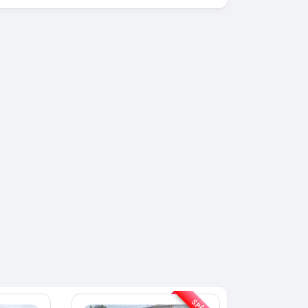
SPÉCIAL
KIA Sorento
SPÉCIAL
Sorento full option
CX-5
 sport
2021
60000 Km
18 500 000
0 Km
FCFA
En vente
000
FCFA