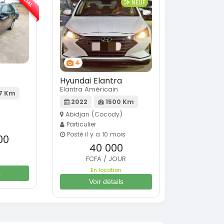
NEUF
4
Hyundai Elantra
Elantra Américain
7 Km
2022
1500 Km
Abidjan (Cocody)
Particulier
s
Posté il y a 10 mois
00
40 000
FCFA / JOUR
En location
s
Voir détails