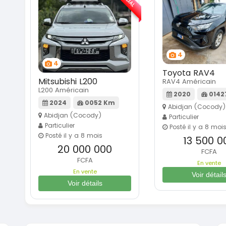
4
4
Toyota RAV4
Mitsubishi L200
RAV4 Américain
L200 Américain
2020
0142
2024
0052 Km
Abidjan (Cocody)
Abidjan (Cocody)
Particulier
Particulier
Posté il y a 8 moi
Posté il y a 8 mois
13 500 0
20 000 000
FCFA
FCFA
En vente
En vente
Voir détail
Voir détails