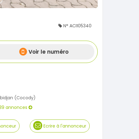
N° ACI105340
Voir le numéro
bidjan (Cocody)
39 annonces
nnonceur
Ecrire à l'annonceur