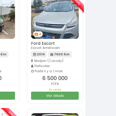
SPÉCIAL
4
Ford Escort
Escort Américain
 Km
2014
7600 Km
Abidjan (Cocody)
Particulier
rs
Posté il y a 1 mois
0
6 500 000
FCFA
En vente
s
Voir détails
SPÉCIAL