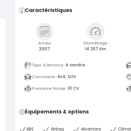
Caractéristiques
SPÉCIAL
Suzuki Vitara
Année
Kilométrage
Vitara modele glx
2007
14 257 Km
2019
2020
85000 Km
6000
A vendre
Type d'annonce :
9 300 000
37 000
FCFA
En vente
En vente
4x4, SUV
Carrosserie :
SPÉCIAL
10 CV
Puissance fiscale :
Toyota Land Cruiser
NEUF
Land Cruiser vxr LC300
Pajero 2
2026
1 Km
2012
105 000 000
FCFA
12900
Équipements & options
En vente
7 800 
En vente
SPÉCIAL
ABS
Airbag
Alcantara
Climat
Toyota Hilux