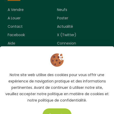
A Vendre
Neufs
A Louer
Poster
Contact
Actualité
Facebook
X (Twitter)
Aide
Connexion
Newsletter
Notre site web utilise des cookies pour vous offrir une
Souscrivez pour recevoir les meilleures opportunités.
expérience de navigation pratique et des informations
pertinentes. Avant de continuer à utiliser notre site,
veuillez accepter notre politique en matière de cookies et
notre politique de confidentialité.