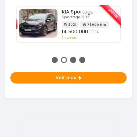
SPÉCIAL
KIA Sportage
SPÉCIAL
Sportage 2021
2021
78000 Km
m
14 500 000
FCFA
En vente
Voir plus