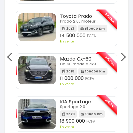
SPÉCIAL
Toyota Prado
SPÉCIAL
Prado 2.0L moteur d4d
2013
180000 Km
14 500 000
FCFA
En vente
SPÉCIAL
Mazda Cx-60
SPÉCIAL
Cx-60 modele cx9 full option
2018
100000 Km
Km
11 000 000
FCFA
En vente
SPÉCIAL
KIA Sportage
SPÉCIAL
Sportage 2.0
2023
51000 Km
m
18 900 000
FCFA
En vente