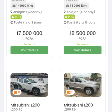
14000 Km
76000 Km
Abidjan (Cocody)
Abidjan (Cocody)
PRO
PRO
Posté il y a 3 jours
Posté il y a 11 jours
17 500 000
18 500 000
FCFA
FCFA
En vente
En vente
Voir détails
Voir détails
6
5
Mitsubishi L200
Mitsubishi L200
L200 1.6
L200 1.6