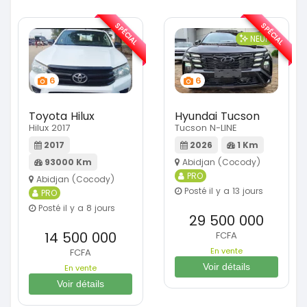
SPÉCIAL
SPÉCIAL
NEUF
6
6
Toyota Hilux
Hyundai Tucson
Hilux 2017
Tucson N-LINE
2017
2026
1 Km
93000 Km
Abidjan (Cocody)
PRO
Abidjan (Cocody)
Posté il y a 13 jours
PRO
Posté il y a 8 jours
29 500 000
14 500 000
FCFA
En vente
FCFA
Voir détails
En vente
Voir détails