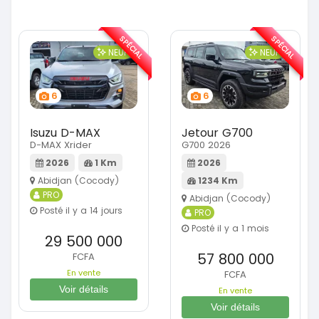
SPÉCIAL
SPÉCIAL
NEUF
NEUF
6
6
Isuzu D-MAX
Jetour G700
D-MAX Xrider
G700 2026
2026
1 Km
2026
Abidjan (Cocody)
1234 Km
PRO
Abidjan (Cocody)
Posté il y a 14 jours
PRO
Posté il y a 1 mois
29 500 000
57 800 000
FCFA
En vente
FCFA
Voir détails
En vente
Voir détails