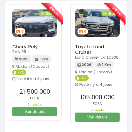
SPÉCIAL
SPÉCIAL
NEUF
NEUF
6
6
Chery Rely
Toyota Land
Rely R8
Cruiser
Land Cruiser vxr LC300
2026
1 Km
2026
1 Km
Abidjan (Cocody)
Abidjan (Cocody)
PRO
PRO
Posté il y a 3 jours
Posté il y a 4 jours
21 500 000
105 000 000
FCFA
FCFA
En vente
En vente
Voir détails
Voir détails