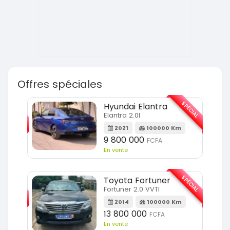
Offres spéciales
SPÉCIAL
SPÉCIAL
Hyundai Elantra
Elantra 2.0l
m
2021
100000 Km
9 800 000
FCFA
En vente
SPÉCIAL
SPÉCIAL
Toyota Fortuner
Fortuner 2.0 VVTI
m
2014
100000 Km
13 800 000
FCFA
En vente