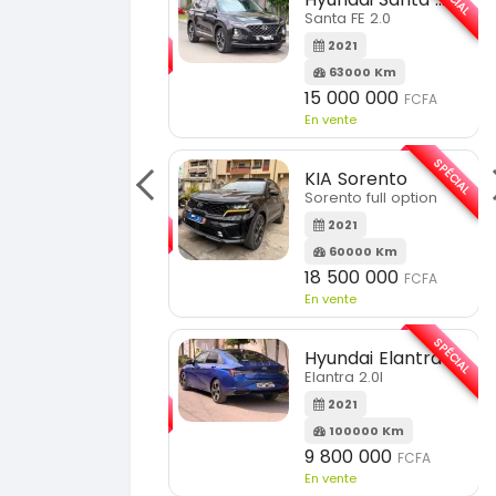
SPÉCIAL
Santa FE 2.0
KIA Sportage
Sportage 2.0
2021
63000 Km
2023
15 000 000
FCFA
51000 Km
n vente
18 900 000
FCFA
En vente
SPÉCIAL
KIA Sorento
SPÉCIAL
orento full option
KIA Sportage
Sportage 2021
2021
60000 Km
2021
18 500 000
FCFA
78000 Km
n vente
14 500 000
FCFA
En vente
SPÉCIAL
Hyundai Elantra
SPÉCIAL
lantra 2.0l
Suzuki Vitara
Vitara modele glx
2021
100000 Km
2019
9 800 000
FCFA
85000 Km
n vente
9 300 000
FCFA