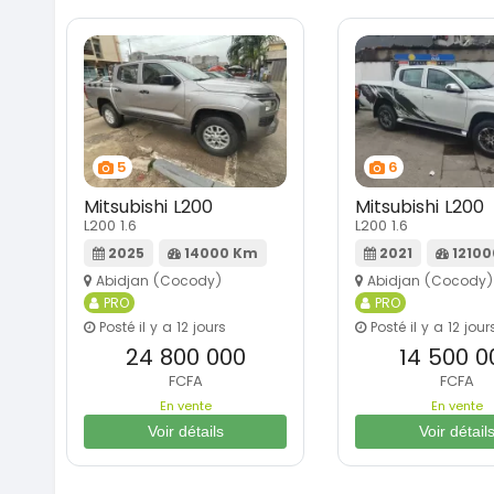
5
6
Mitsubishi L200
Mitsubishi L200
L200 1.6
L200 1.6
2025
14000 Km
2021
1210
Abidjan (Cocody)
Abidjan (Cocody)
PRO
PRO
Posté il y a 12 jours
Posté il y a 12 jour
24 800 000
14 500 0
FCFA
FCFA
En vente
En vente
Voir détails
Voir détail