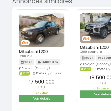
Annonces similaires
6
6
Mitsubishi L200
Mitsubishi L200
L200 sportero
L200 2.0
2021
7600
2025
14000 Km
Abidjan (Cocody)
Abidjan (Cocody)
PRO
Posté il y
PRO
Posté il y a 1 jour
18 500 0
17 500 000
FCFA
FCFA
En vente
En vente
Voir détail
Voir détails