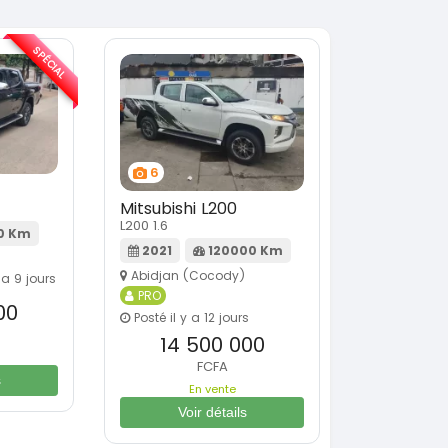
SPÉCIAL
6
Mitsubishi L200
L200 1.6
0 Km
2021
120000 Km
Abidjan (Cocody)
 a 9 jours
PRO
00
Posté il y a 12 jours
14 500 000
FCFA
s
En vente
Voir détails