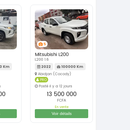
5
Mitsubishi L200
L200 1.6
00 Km
2022
100000 Km
Abidjan (Cocody)
PRO
s
Posté il y a 12 jours
00
13 500 000
FCFA
En vente
s
Voir détails