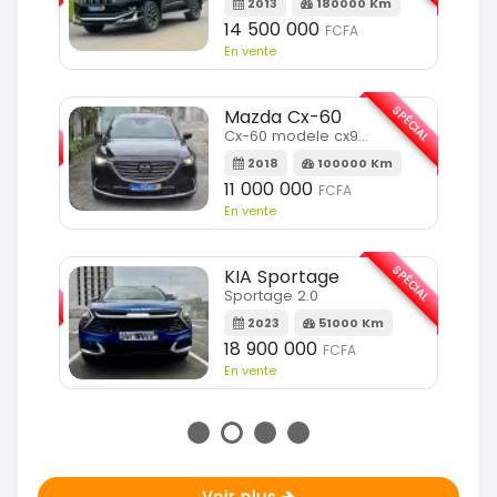
2013
180000 Km
14 500 000
FCFA
En vente
SPÉCIAL
SPÉCIAL
Mazda Cx-60
Cx-60 modele cx9 full option
Km
2018
100000 Km
11 000 000
FCFA
En vente
SPÉCIAL
SPÉCIAL
KIA Sportage
Sportage 2.0
m
2023
51000 Km
18 900 000
FCFA
En vente