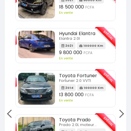
18 500 000
FCFA
En vente
SPÉCIAL
SPÉCIAL
Hyundai Elantra
Elantra 2.0l
m
2021
100000 Km
9 800 000
FCFA
En vente
SPÉCIAL
SPÉCIAL
Toyota Fortuner
Fortuner 2.0 VVTI
m
2014
100000 Km
13 800 000
FCFA
En vente
SPÉCIAL
SPÉCIAL
Toyota Prado
Prado 2.0L moteur d4d