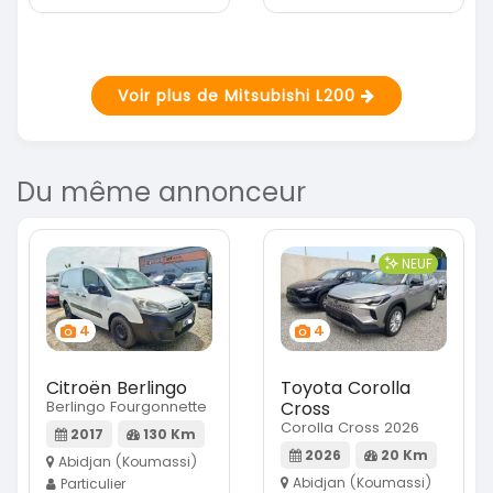
Voir plus de Mitsubishi L200
Du même annonceur
NEUF
4
4
Citroën Berlingo
Toyota Corolla
Berlingo Fourgonnette
Cross
Corolla Cross 2026
2017
130 Km
2026
20 Km
Abidjan (Koumassi)
Abidjan (Koumassi)
Particulier