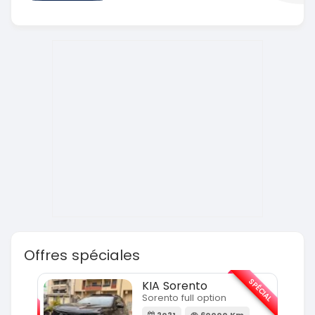
Offres spéciales
SPÉCIAL
SPÉCIAL
KIA Sorento
Sorento full option
m
2021
60000 Km