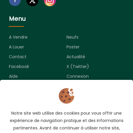
Menu
A Vendre
Neufs
A Louer
Poster
Contact
Actualité
Facebook
X (Twitter)
Aide
Connexion
Newsletter
Notre site web utilise des cookies pour vous offrir une
Souscrivez pour recevoir les meilleures opportunités.
expérience de navigation pratique et des informations
pertinentes. Avant de continuer à utiliser notre site,