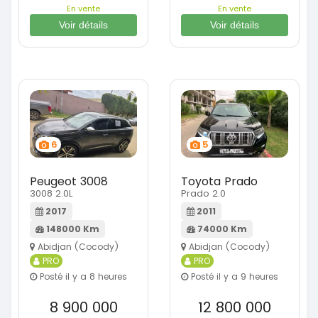
En vente
En vente
Voir détails
Voir détails
6
5
Peugeot 3008
Toyota Prado
3008 2.0L
Prado 2.0
2017
2011
148000 Km
74000 Km
Abidjan (Cocody)
Abidjan (Cocody)
PRO
PRO
Posté il y a 8 heures
Posté il y a 9 heures
8 900 000
12 800 000