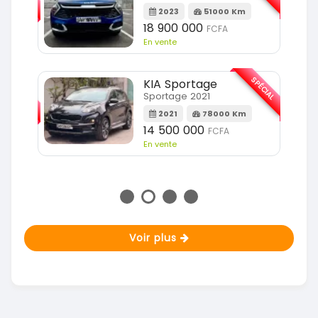
2023
51000 Km
m
18 900 000
FCFA
En vente
SPÉCIAL
KIA Sportage
SPÉCIAL
Sportage 2021
2021
78000 Km
m
14 500 000
FCFA
En vente
Voir plus