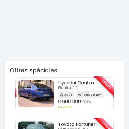
Offres spéciales
SPÉCIAL
SPÉCIAL
Hyundai Elantra
Elantra 2.0l
m
2021
100000 Km
9 800 000
FCFA
En vente
SPÉCIAL
SPÉCIAL
Toyota Fortuner