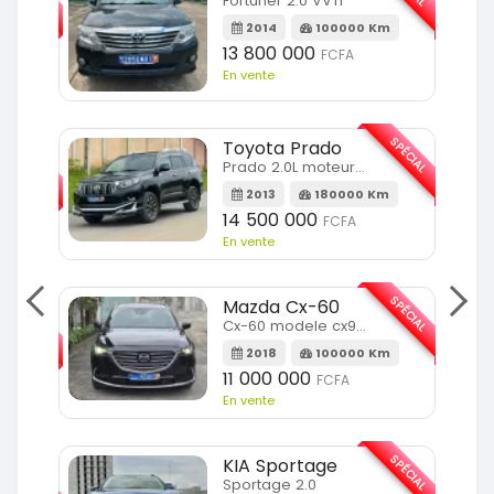
Fortuner 2.0 VVTI
m
2014
100000 Km
13 800 000
FCFA
En vente
SPÉCIAL
Toyota Prado
SPÉCIAL
Prado 2.0L moteur d4d
2013
180000 Km
14 500 000
FCFA
En vente
SPÉCIAL
Mazda Cx-60
SPÉCIAL
Cx-60 modele cx9 full option
2018
100000 Km
Km
11 000 000
FCFA
En vente
SPÉCIAL
KIA Sportage
SPÉCIAL
Sportage 2.0