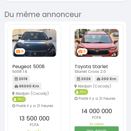
Du même annonceur
6
5
Peugeot 5008
Toyota Starlet
5008 1.6
Starlet Cross 2.0
2019
2026
200 Km
65000 Km
Abidjan (Cocody)
PRO
Abidjan (Cocody)
Posté il y a 21 heures
PRO
Posté il y a 21 heures
14 000 000
13 500 000
FCFA
En vente
FCFA
Voir détails