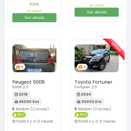
FCFA
En vente
En vente
Voir détails
Voir détails
SPÉCIAL
6
6
Peugeot 5008
Toyota Fortuner
5008 2.0
Fortuner 2.5
2018
2024
95000 Km
30000 Km
Abidjan (Cocody)
Abidjan (Cocody)
PRO
PRO
Posté il y a 21 heures
Posté il y a 21 heures