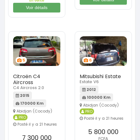
En vente
Voir détails
5
6
Citroën C4
Mitsubishi Estate
Aircross
Estate V6
C4 Aircross 2.0
2012
2015
100000 Km
170000 Km
Abidjan (Cocody)
Abidjan (Cocody)
PRO
PRO
Posté il y a 21 heures
Posté il y a 21 heures
5 800 000
7 300 000
FCFA