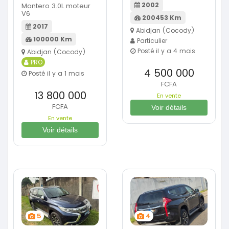
2002
Montero 3.0L moteur
V6
200453 Km
2017
Abidjan (Cocody)
100000 Km
Particulier
Posté il y a 4 mois
Abidjan (Cocody)
PRO
4 500 000
Posté il y a 1 mois
FCFA
13 800 000
En vente
FCFA
Voir détails
En vente
Voir détails
5
4