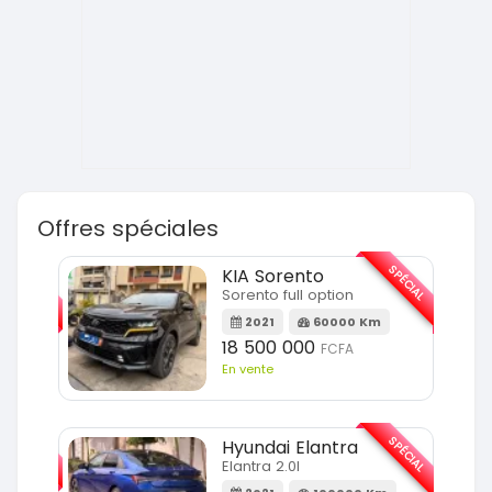
Offres spéciales
SPÉCIAL
SPÉCIAL
KIA Sorento
Sorento full option
m
2021
60000 Km
18 500 000
FCFA
En vente
SPÉCIAL
SPÉCIAL
Hyundai Elantra
Elantra 2.0l
m