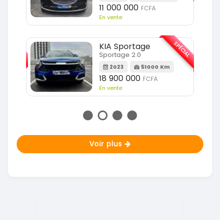
11 000 000
FCFA
En vente
SPÉCIAL
SPÉCIAL
KIA Sportage
Sportage 2.0
m
2023
51000 Km
18 900 000
FCFA
En vente
Voir plus