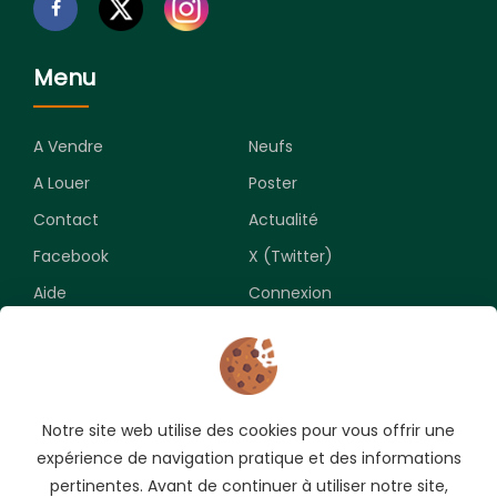
Menu
A Vendre
Neufs
A Louer
Poster
Contact
Actualité
Facebook
X (Twitter)
Aide
Connexion
Newsletter
Notre site web utilise des cookies pour vous offrir une
Souscrivez pour recevoir les meilleures opportunités.
expérience de navigation pratique et des informations
pertinentes. Avant de continuer à utiliser notre site,