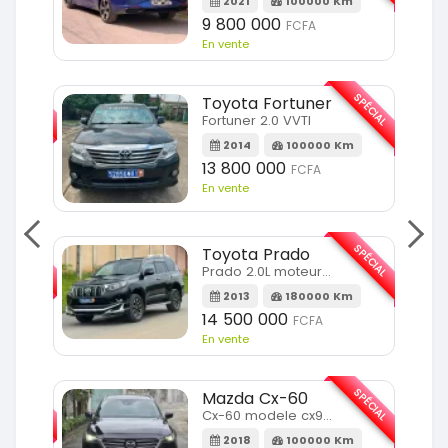
2021
100000 Km
9 800 000
FCFA
En vente
SPÉCIAL
SPÉCIAL
Toyota Fortuner
Fortuner 2.0 VVTI
m
2014
100000 Km
13 800 000
FCFA
En vente
SPÉCIAL
SPÉCIAL
Toyota Prado
Prado 2.0L moteur d4d
2013
180000 Km
14 500 000
FCFA
En vente
SPÉCIAL
SPÉCIAL
Mazda Cx-60
Cx-60 modele cx9 full option
Km
2018
100000 Km