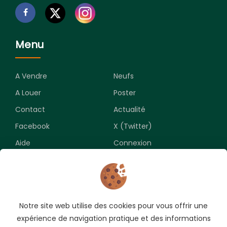
Menu
A Vendre
Neufs
A Louer
Poster
Contact
Actualité
Facebook
X (Twitter)
Aide
Connexion
Newsletter
Notre site web utilise des cookies pour vous offrir une
Souscrivez pour recevoir les meilleures opportunités.
expérience de navigation pratique et des informations