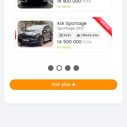
18 900 000
FCFA
En vente
SPÉCIAL
KIA Sportage
SPÉCIAL
Sportage 2021
2021
78000 Km
m
14 500 000
FCFA
En vente
Voir plus