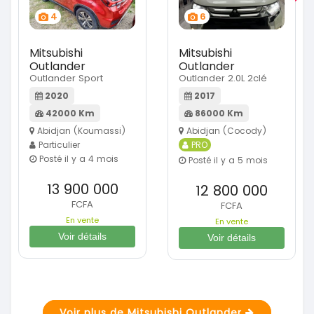
4
6
Mitsubishi
Mitsubishi
Outlander
Outlander
Outlander Sport
Outlander 2.0L 2clé
2020
2017
42000 Km
86000 Km
Abidjan (Koumassi)
Abidjan (Cocody)
Particulier
PRO
Posté il y a 4 mois
Posté il y a 5 mois
13 900 000
12 800 000
FCFA
FCFA
En vente
En vente
Voir détails
Voir détails
Voir plus de Mitsubishi Outlander