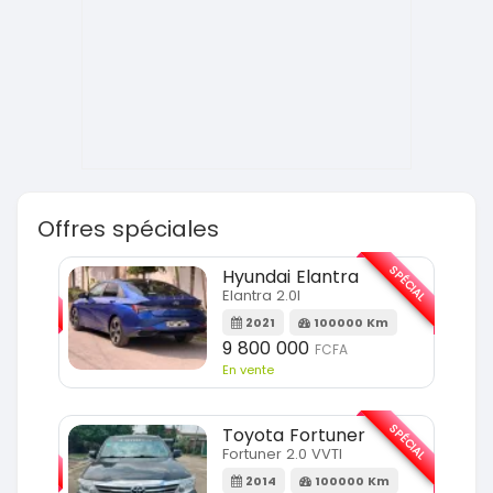
Offres spéciales
SPÉCIAL
SPÉCIAL
Hyundai Elantra
Elantra 2.0l
m
2021
100000 Km
9 800 000
FCFA
En vente
SPÉCIAL
SPÉCIAL
Toyota Fortuner
Fortuner 2.0 VVTI
m
2014
100000 Km