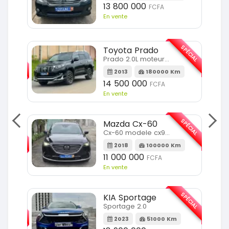
13 800 000
FCFA
En vente
SPÉCIAL
Toyota Prado
SPÉCIAL
Prado 2.0L moteur d4d
2013
180000 Km
14 500 000
FCFA
En vente
SPÉCIAL
Mazda Cx-60
SPÉCIAL
Cx-60 modele cx9 full option
2018
100000 Km
Km
11 000 000
FCFA
En vente
SPÉCIAL
KIA Sportage
SPÉCIAL
Sportage 2.0
2023
51000 Km
m