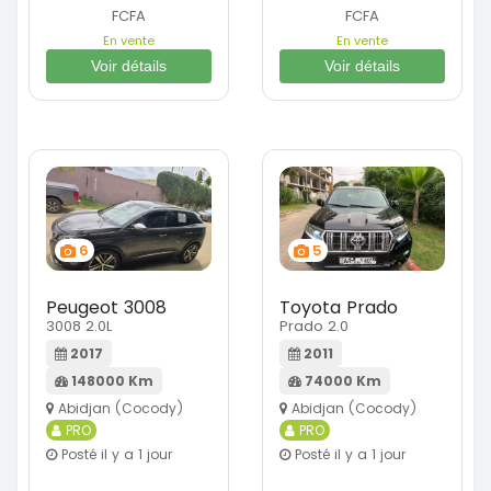
FCFA
FCFA
En vente
En vente
Voir détails
Voir détails
6
5
Peugeot 3008
Toyota Prado
3008 2.0L
Prado 2.0
2017
2011
148000 Km
74000 Km
Abidjan (Cocody)
Abidjan (Cocody)
PRO
PRO
Posté il y a 1 jour
Posté il y a 1 jour