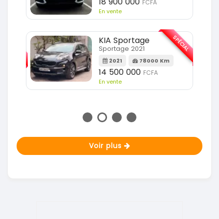
18 900 000
FCFA
En vente
SPÉCIAL
KIA Sportage
SPÉCIAL
Sportage 2021
2021
78000 Km
m
14 500 000
FCFA
En vente
Voir plus