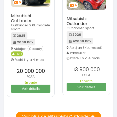
5
4
Mitsubishi
Mitsubishi
Outlander
Outlander
Outlander 2.0L modèle
Outlander Sport
sport
2020
2025
42000 Km
2000 Km
Abidjan (Koumassi)
Abidjan (Cocody)
Particulier
PRO
Posté il y a 4 mois
Posté il y a 4 mois
13 900 000
20 000 000
FCFA
FCFA
En vente
En vente
Voir détails
Voir détails
Voir plus de Mitsubishi Outlander