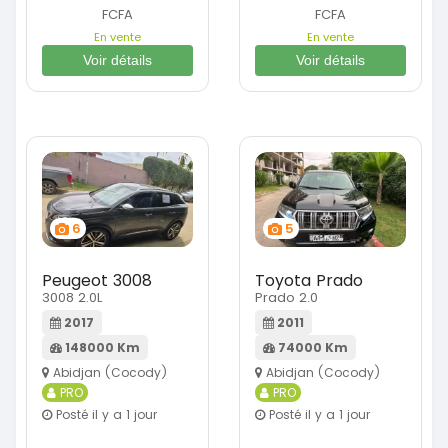
FCFA
FCFA
En vente
En vente
Voir détails
Voir détails
6
5
Peugeot 3008
Toyota Prado
3008 2.0L
Prado 2.0
2017
2011
148000 Km
74000 Km
Abidjan (Cocody)
Abidjan (Cocody)
PRO
PRO
Posté il y a 1 jour
Posté il y a 1 jour