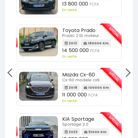
13 800 000
FCFA
En vente
SPÉCIAL
Toyota Prado
SPÉCIAL
Prado 2.0L moteur d4d
2013
180000 Km
14 500 000
FCFA
En vente
SPÉCIAL
Mazda Cx-60
SPÉCIAL
Cx-60 modele cx9 full option
2018
100000 Km
Km
11 000 000
FCFA
En vente
SPÉCIAL
KIA Sportage
SPÉCIAL
Sportage 2.0
2023
51000 Km
m