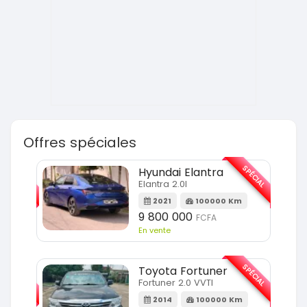
Offres spéciales
SPÉCIAL
SPÉCIAL
Hyundai Elantra
Elantra 2.0l
m
2021
100000 Km
9 800 000
FCFA
En vente
SPÉCIAL
SPÉCIAL
Toyota Fortuner
Fortuner 2.0 VVTI
m
2014
100000 Km