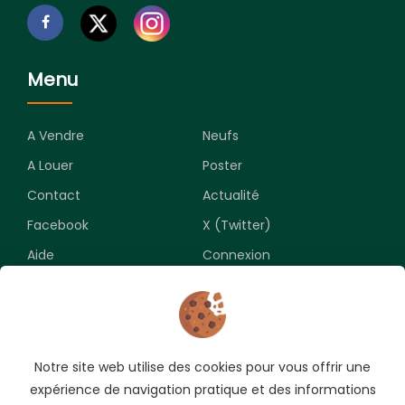
Menu
A Vendre
Neufs
A Louer
Poster
Contact
Actualité
Facebook
X (Twitter)
Aide
Connexion
Newsletter
Notre site web utilise des cookies pour vous offrir une
Souscrivez pour recevoir les meilleures opportunités.
expérience de navigation pratique et des informations