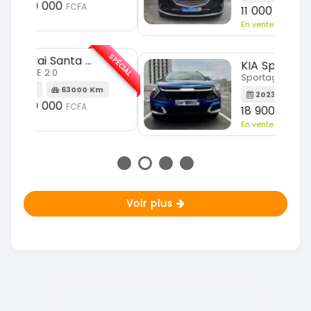
11 000 000
FCFA
En vente
SPÉCIAL
SPÉCIAL
KIA Sportage
Sportage 2.0
m
2023
51000 Km
18 900 000
FCFA
En vente
Voir plus