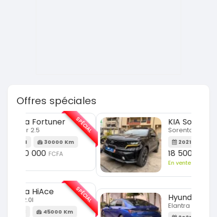
Offres spéciales
SPÉCIAL
SPÉCIAL
KIA Sorento
Sorento full option
m
2021
60000 Km
18 500 000
FCFA
En vente
SPÉCIAL
SPÉCIAL
Hyundai Elantra
Elantra 2.0l
m