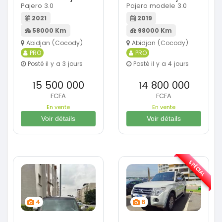
Pajero 3.0
Pajero modele 3.0
2021
2019
58000 Km
98000 Km
Abidjan (Cocody)
Abidjan (Cocody)
PRO
PRO
Posté il y a 3 jours
Posté il y a 4 jours
15 500 000
14 800 000
FCFA
FCFA
En vente
En vente
Voir détails
Voir détails
SPÉCIAL
4
6