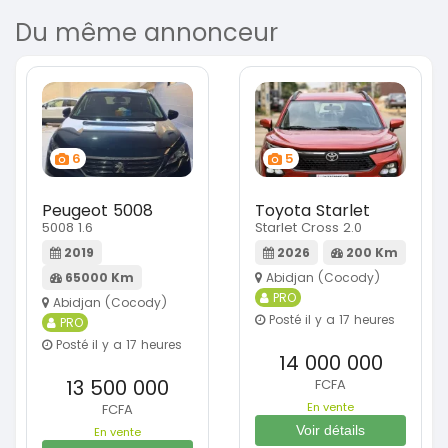
Du même annonceur
6
5
Peugeot 5008
Toyota Starlet
5008 1.6
Starlet Cross 2.0
2019
2026
200 Km
65000 Km
Abidjan (Cocody)
PRO
Abidjan (Cocody)
Posté il y a 17 heures
PRO
Posté il y a 17 heures
14 000 000
13 500 000
FCFA
En vente
FCFA
Voir détails
En vente