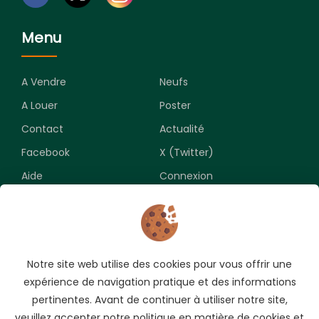
Menu
A Vendre
Neufs
A Louer
Poster
Contact
Actualité
Facebook
X (Twitter)
Aide
Connexion
Newsletter
Notre site web utilise des cookies pour vous offrir une
Souscrivez pour recevoir les meilleures opportunités.
expérience de navigation pratique et des informations
pertinentes. Avant de continuer à utiliser notre site,
veuillez accepter notre politique en matière de cookies et