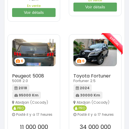
En vente
En vente
Voir détails
Voir détails
SPÉCIAL
6
6
Peugeot 5008
Toyota Fortuner
5008 2.0
Fortuner 2.5
2018
2024
95000 Km
30000 Km
Abidjan (Cocody)
Abidjan (Cocody)
PRO
PRO
Posté il y a 17 heures
Posté il y a 17 heures
11 000 000
34 000 000