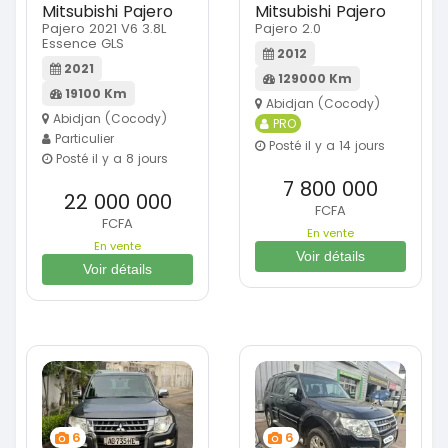
Mitsubishi Pajero
Mitsubishi Pajero
Pajero 2021 V6 3.8L
Pajero 2.0
Essence GLS
2012
2021
129000 Km
19100 Km
Abidjan (Cocody)
Abidjan (Cocody)
PRO
Particulier
Posté il y a 14 jours
Posté il y a 8 jours
7 800 000
22 000 000
FCFA
FCFA
En vente
En vente
Voir détails
Voir détails
6
6