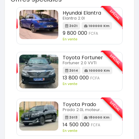
SPÉCIAL
SPÉCIAL
Hyundai Elantra
Elantra 2.0l
m
2021
100000 Km
9 800 000
FCFA
En vente
SPÉCIAL
SPÉCIAL
Toyota Fortuner
Fortuner 2.0 VVTI
m
2014
100000 Km
13 800 000
FCFA
En vente
SPÉCIAL
Toyota Prado
SPÉCIAL
Prado 2.0L moteur d4d
2013
180000 Km
14 500 000
FCFA
En vente