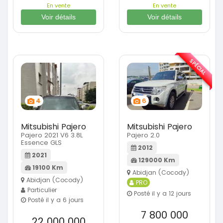
En vente
En vente
Voir détails
Voir détails
SPÉCIAL
4
6
Mitsubishi Pajero
Mitsubishi Pajero
Pajero 2021 V6 3.8L
Pajero 2.0
Essence GLS
2012
2021
129000 Km
19100 Km
Abidjan (Cocody)
Abidjan (Cocody)
PRO
Particulier
Posté il y a 12 jours
Posté il y a 6 jours
7 800 000
22 000 000