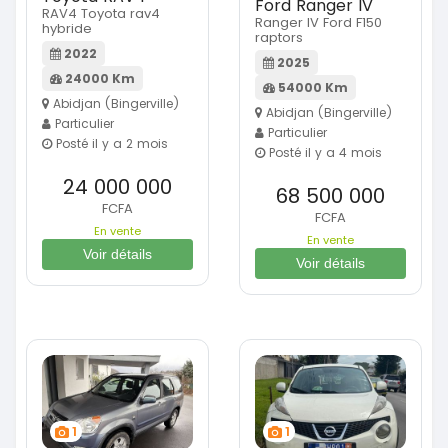
Ford Ranger IV
RAV4 Toyota rav4
Ranger IV Ford F150
hybride
raptors
2022
2025
24000 Km
54000 Km
Abidjan (Bingerville)
Abidjan (Bingerville)
Particulier
Particulier
Posté il y a 2 mois
Posté il y a 4 mois
24 000 000
68 500 000
FCFA
FCFA
En vente
En vente
Voir détails
Voir détails
1
1