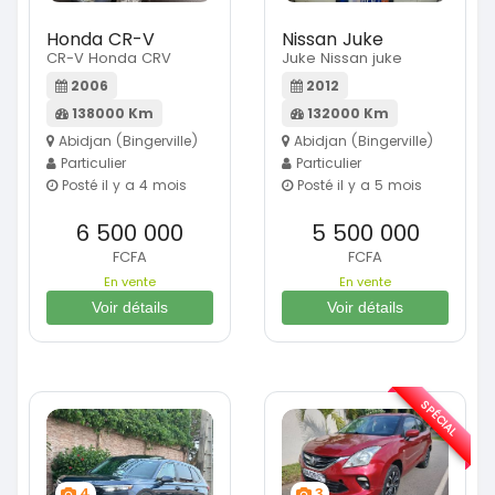
Honda CR-V
Nissan Juke
CR-V Honda CRV
Juke Nissan juke
2006
2012
138000 Km
132000 Km
Abidjan (Bingerville)
Abidjan (Bingerville)
Particulier
Particulier
Posté il y a 4 mois
Posté il y a 5 mois
6 500 000
5 500 000
FCFA
FCFA
En vente
En vente
Voir détails
Voir détails
SPÉCIAL
4
3