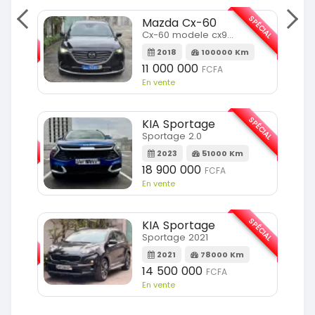
SPÉCIAL
Mazda Cx-60
SPÉCIAL
Cx-60 modele cx9 full option
2018
100000 Km
Km
11 000 000
FCFA
En vente
SPÉCIAL
KIA Sportage
SPÉCIAL
Sportage 2.0
2023
51000 Km
m
18 900 000
FCFA
En vente
SPÉCIAL
KIA Sportage
SPÉCIAL
Sportage 2021
2021
78000 Km
m
14 500 000
FCFA
En vente