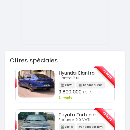
Offres spéciales
SPÉCIAL
SPÉCIAL
Hyundai Elantra
Elantra 2.0l
m
2021
100000 Km
9 800 000
FCFA
En vente
SPÉCIAL
SPÉCIAL
Toyota Fortuner
Fortuner 2.0 VVTI
m
2014
100000 Km