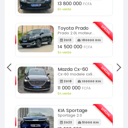
13 800 000
FCFA
En vente
SPÉCIAL
Toyota Prado
SPÉCIAL
Prado 2.0L moteur d4d
2013
180000 Km
14 500 000
FCFA
En vente
SPÉCIAL
Mazda Cx-60
SPÉCIAL
Cx-60 modele cx9 full option
2018
100000 Km
Km
11 000 000
FCFA
En vente
SPÉCIAL
KIA Sportage
SPÉCIAL
Sportage 2.0
2023
51000 Km
m