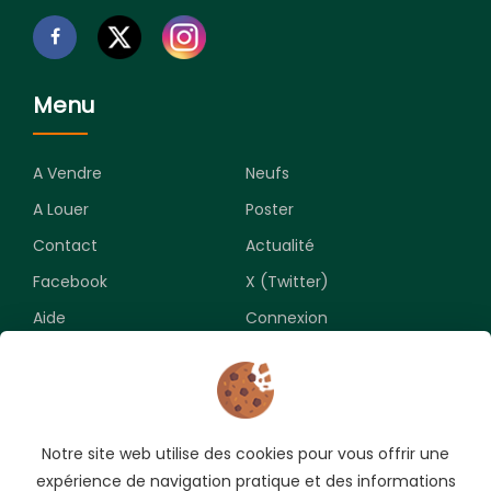
Menu
A Vendre
Neufs
A Louer
Poster
Contact
Actualité
Facebook
X (Twitter)
Aide
Connexion
Newsletter
Notre site web utilise des cookies pour vous offrir une
Souscrivez pour recevoir les meilleures opportunités.
expérience de navigation pratique et des informations