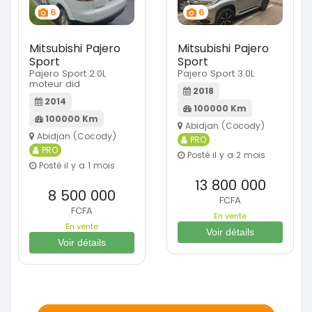
6
6
Mitsubishi Pajero
Mitsubishi Pajero
Sport
Sport
Pajero Sport 2.0L
Pajero Sport 3.0L
moteur did
2018
2014
100000 Km
100000 Km
Abidjan (Cocody)
Abidjan (Cocody)
PRO
PRO
Posté il y a 2 mois
Posté il y a 1 mois
13 800 000
8 500 000
FCFA
FCFA
En vente
En vente
Voir détails
Voir détails