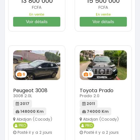
13 800 000
15 500 000
FCFA
FCFA
En vente
En vente
Voir détails
Voir détails
6
5
Peugeot 3008
Toyota Prado
3008 2.0L
Prado 2.0
2017
2011
148000 Km
74000 Km
Abidjan (Cocody)
Abidjan (Cocody)
PRO
PRO
Posté il y a 2 jours
Posté il y a 2 jours