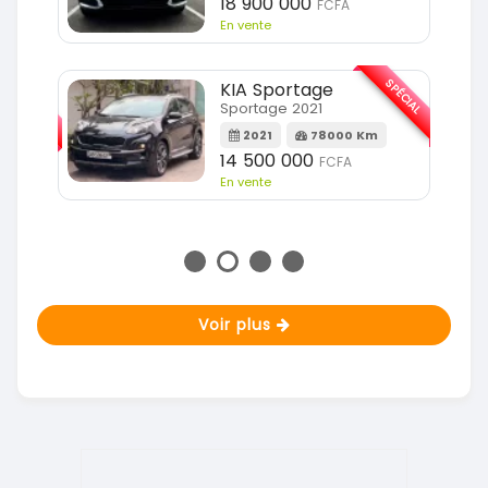
18 900 000
FCFA
En vente
SPÉCIAL
KIA Sportage
SPÉCIAL
Sportage 2021
2021
78000 Km
m
14 500 000
FCFA
En vente
Voir plus