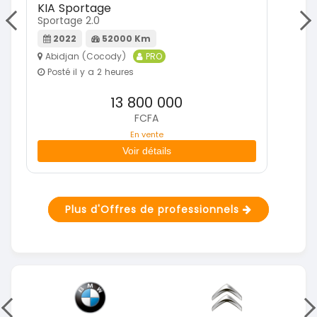
KIA Sportage
Mi
Sportage 2.0
Paj
2022
52000 Km
Abidjan (Cocody)
PRO
A
Posté il y a 2 heures
P
13 800 000
FCFA
En vente
Voir détails
Plus d'Offres de professionnels