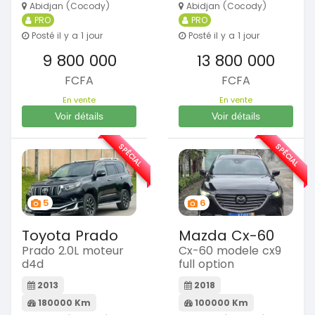
Abidjan (Cocody)
Abidjan (Cocody)
PRO
PRO
Posté il y a 1 jour
Posté il y a 1 jour
9 800 000
13 800 000
FCFA
FCFA
En vente
En vente
Voir détails
Voir détails
SPÉCIAL
SPÉCIAL
5
6
Toyota Prado
Mazda Cx-60
Prado 2.0L moteur
Cx-60 modele cx9
d4d
full option
2013
2018
180000 Km
100000 Km