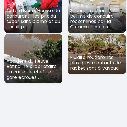
Côte d'Ivoire/Hausse du
Sécurité routière / 41
carburant : les prix du
permis de conduire
super sans plomb et du
réexaminés par la
gasoil p ...
Commission de s ...
Fluidité routière: les
Accident du fleuve
plus gros montants de
Bafing : le propriétaire
racket sont à Vavoua
du car et le chef de
gare écroués ...