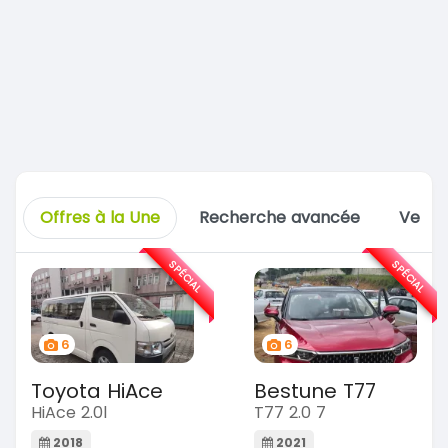
Offres à la Une
Recherche avancée
Vente
SPÉCIAL
SPÉCIAL
6
6
Toyota HiAce
Bestune T77
HiAce 2.0l
T77 2.0 7
2018
2021