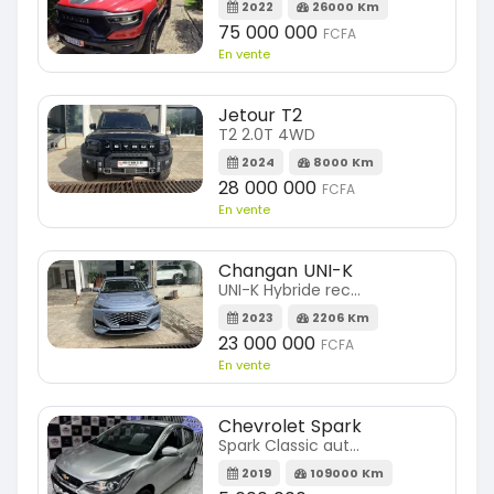
2022
26000 Km
75 000 000
FCFA
En vente
Jetour T2
T2 2.0T 4WD
2024
8000 Km
28 000 000
FCFA
En vente
Changan UNI-K
UNI-K Hybride rechargeable
2023
2206 Km
23 000 000
FCFA
En vente
Chevrolet Spark
Spark Classic automatique
2019
109000 Km