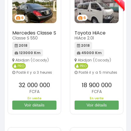
6
6
Mercedes Classe S
Toyota HiAce
Classe S 550
HiAce 2.0l
2018
2018
123000 Km
45000 Km
Abidjan (Cocody)
Abidjan (Cocody)
PRO
PRO
Posté il y a 3 heures
Posté il y a 5 minutes
32 000 000
18 900 000
FCFA
FCFA
En vente
En vente
Voir détails
Voir détails