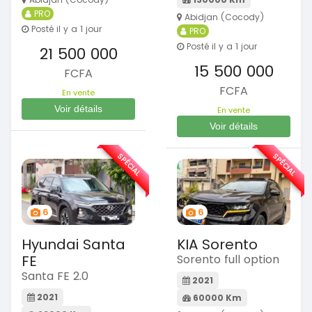
PRO
Abidjan (Cocody)
Posté il y a 1 jour
PRO
Posté il y a 1 jour
21 500 000
15 500 000
FCFA
FCFA
En vente
Voir détails
En vente
Voir détails
SPÉCIAL
SPÉCIAL
6
6
Hyundai Santa
KIA Sorento
FE
Sorento full option
Santa FE 2.0
2021
2021
60000 Km