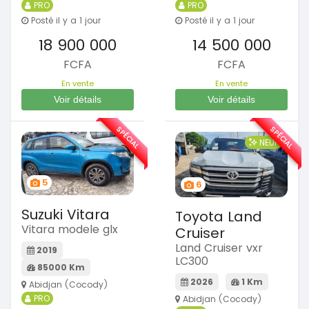
PRO
PRO
Posté il y a 1 jour
Posté il y a 1 jour
18 900 000
14 500 000
FCFA
FCFA
En vente
En vente
Voir détails
Voir détails
SPÉCIAL
SPÉCIAL
NEUF
5
6
Suzuki Vitara
Toyota Land
Vitara modele glx
Cruiser
Land Cruiser vxr
2019
LC300
85000 Km
2026
1 Km
Abidjan (Cocody)
PRO
Abidjan (Cocody)