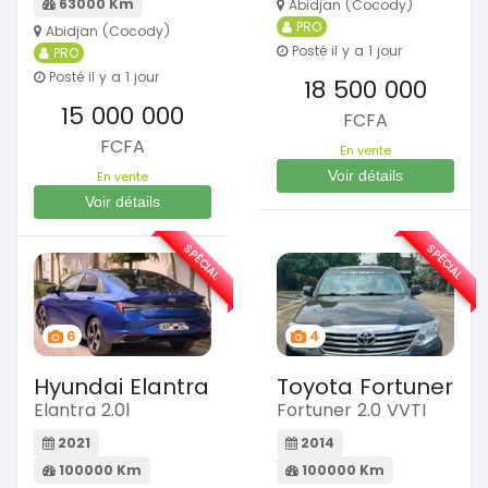
63000 Km
Abidjan (Cocody)
PRO
Abidjan (Cocody)
Posté il y a 1 jour
PRO
Posté il y a 1 jour
18 500 000
15 000 000
FCFA
FCFA
En vente
Voir détails
En vente
Voir détails
SPÉCIAL
SPÉCIAL
6
4
Hyundai Elantra
Toyota Fortuner
Elantra 2.0l
Fortuner 2.0 VVTI
2021
2014
100000 Km
100000 Km