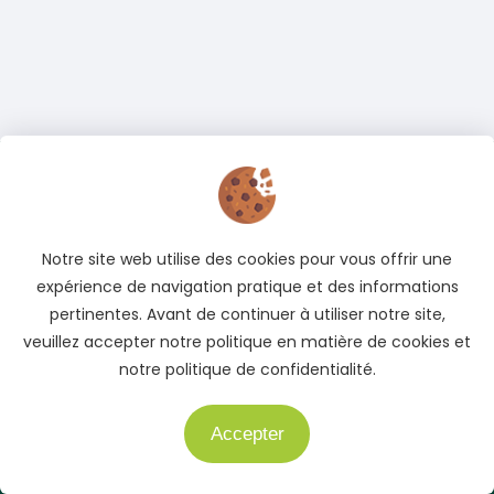
Adresse
Cocody, Abidjan, Côte d'Ivoire
Notre site web utilise des cookies pour vous offrir une
Téléphone
expérience de navigation pratique et des informations
+225 05 04 78 83 83
pertinentes. Avant de continuer à utiliser notre site,
+225 01 40 51 51 04
veuillez accepter notre politique en matière de cookies et
notre politique de confidentialité.
E-mail
info@auto.ci
Accepter
Besoin d'aide ?