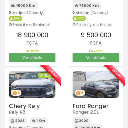
45000 Km
75000 Km
Abidjan (Cocody)
Abidjan (Cocody)
PRO
PRO
Posté il y a 5 minutes
Posté il y a 4 heures
18 900 000
9 500 000
FCFA
FCFA
En vente
En vente
Voir détails
Voir détails
SPÉCIAL
SPÉCIAL
NEUF
6
6
Chery Rely
Ford Ranger
Rely R8
Ranger 2.0L
2026
1 Km
2020
Abidjan (Cocody)
130000 Km