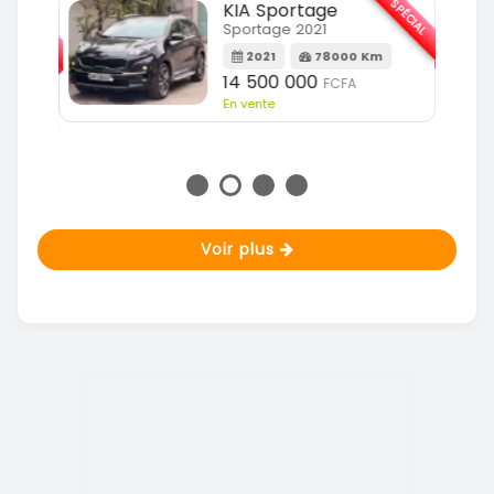
SPÉCIAL
KIA Sportage
SPÉCIAL
Sportage 2021
2021
78000 Km
m
14 500 000
FCFA
En vente
Voir plus