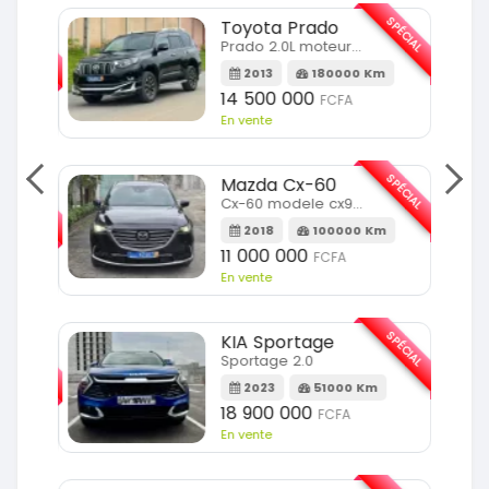
SPÉCIAL
Toyota Prado
SPÉCIAL
Prado 2.0L moteur d4d
2013
180000 Km
14 500 000
FCFA
En vente
SPÉCIAL
Mazda Cx-60
SPÉCIAL
Cx-60 modele cx9 full option
2018
100000 Km
Km
11 000 000
FCFA
En vente
SPÉCIAL
KIA Sportage
SPÉCIAL
Sportage 2.0
2023
51000 Km
m
18 900 000
FCFA
En vente