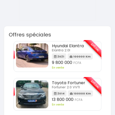
Offres spéciales
SPÉCIAL
SPÉCIAL
Hyundai Elantra
Elantra 2.0l
m
2021
100000 Km
9 800 000
FCFA
En vente
SPÉCIAL
SPÉCIAL
Toyota Fortuner
Fortuner 2.0 VVTI
m
2014
100000 Km
13 800 000
FCFA
En vente