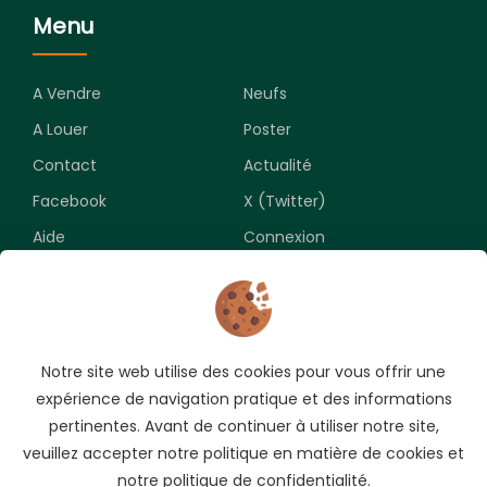
Menu
A Vendre
Neufs
A Louer
Poster
Contact
Actualité
Facebook
X (Twitter)
Aide
Connexion
Newsletter
Notre site web utilise des cookies pour vous offrir une
Souscrivez pour recevoir les meilleures opportunités.
expérience de navigation pratique et des informations
pertinentes. Avant de continuer à utiliser notre site,
veuillez accepter notre politique en matière de cookies et
notre politique de confidentialité.