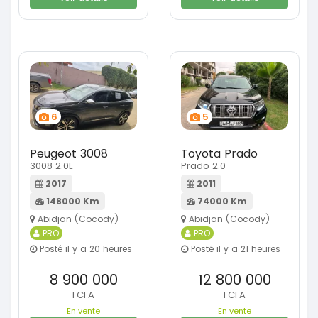
6
5
Peugeot 3008
Toyota Prado
3008 2.0L
Prado 2.0
2017
2011
148000 Km
74000 Km
Abidjan (Cocody)
Abidjan (Cocody)
PRO
PRO
Posté il y a 20 heures
Posté il y a 21 heures
8 900 000
12 800 000
FCFA
FCFA
En vente
En vente