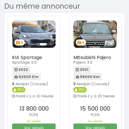
Du même annonceur
6
6
KIA Sportage
Mitsubishi Pajero
Sportage 2.0
Pajero 3.0
2022
2021
52000 Km
58000 Km
Abidjan (Cocody)
Abidjan (Cocody)
PRO
PRO
Posté il y a 20 heures
Posté il y a 20 heures
13 800 000
15 500 000
FCFA
FCFA
En vente
En vente
Voir détails
Voir détails