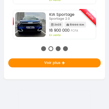
SPÉCIAL
SPÉCIAL
KIA Sportage
Sportage 2.0
m
2023
51000 Km
18 900 000
FCFA
En vente
Voir plus