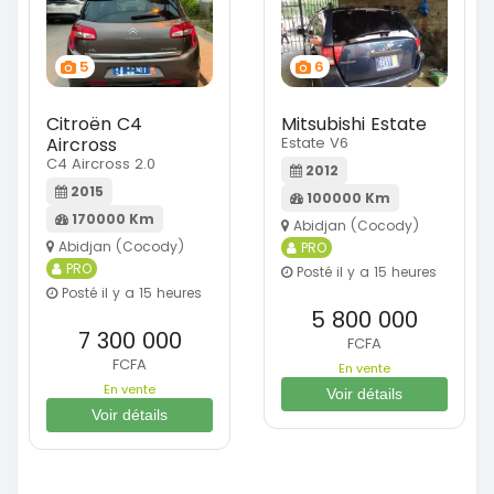
5
6
Citroën C4
Mitsubishi Estate
Aircross
Estate V6
C4 Aircross 2.0
2012
2015
100000 Km
170000 Km
Abidjan (Cocody)
Abidjan (Cocody)
PRO
PRO
Posté il y a 15 heures
Posté il y a 15 heures
5 800 000
7 300 000
FCFA
FCFA
En vente
En vente
Voir détails
Voir détails