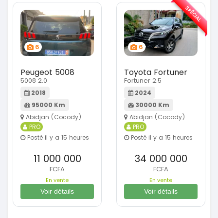
SPÉCIAL
6
6
Peugeot 5008
Toyota Fortuner
5008 2.0
Fortuner 2.5
2018
2024
95000 Km
30000 Km
Abidjan (Cocody)
Abidjan (Cocody)
PRO
PRO
Posté il y a 15 heures
Posté il y a 15 heures
11 000 000
34 000 000
FCFA
FCFA
En vente
En vente
Voir détails
Voir détails