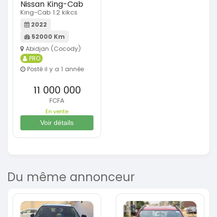
Nissan King-Cab
King-Cab 1.2 kikcs
2022
52000 Km
Abidjan (Cocody)
PRO
Posté il y a 1 année
11 000 000
FCFA
En vente
Voir détails
Du même annonceur