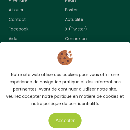
A Vendre
Neufs
A Louer
Poster
Contact
Actualité
Facebook
X (Twitter)
Aide
Connexion
Newsletter
Notre site web utilise des cookies pour vous offrir une
Souscrivez pour recevoir les meilleures opportunités.
expérience de navigation pratique et des informations
pertinentes. Avant de continuer à utiliser notre site,
veuillez accepter notre politique en matière de cookies et
notre politique de confidentialité.
Accepter
Besoin d'aide ?
Copyright © 2009-2026 AUTO.CI. Tous droits réservés