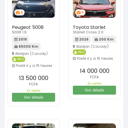
6
5
Peugeot 5008
Toyota Starlet
5008 1.6
Starlet Cross 2.0
2019
2026
200 Km
65000 Km
Abidjan (Cocody)
PRO
Abidjan (Cocody)
Posté il y a 15 heures
PRO
Posté il y a 15 heures
14 000 000
13 500 000
FCFA
En vente
FCFA
Voir détails
En vente
Voir détails