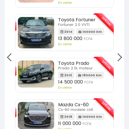
En vente
SPÉCIAL
SPÉCIAL
Toyota Fortuner
Fortuner 2.0 VVTI
m
2014
100000 Km
13 800 000
FCFA
En vente
SPÉCIAL
SPÉCIAL
Toyota Prado
Prado 2.0L moteur d4d
2013
180000 Km
14 500 000
FCFA
En vente
SPÉCIAL
SPÉCIAL
Mazda Cx-60
Cx-60 modele cx9 full option
Km
2018
100000 Km
11 000 000
FCFA
En vente