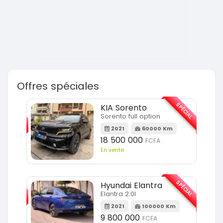
Offres spéciales
SPÉCIAL
SPÉCIAL
KIA Sorento
Sorento full option
m
2021
60000 Km
18 500 000
FCFA
En vente
SPÉCIAL
SPÉCIAL
Hyundai Elantra
Elantra 2.0l
m
2021
100000 Km
9 800 000
FCFA