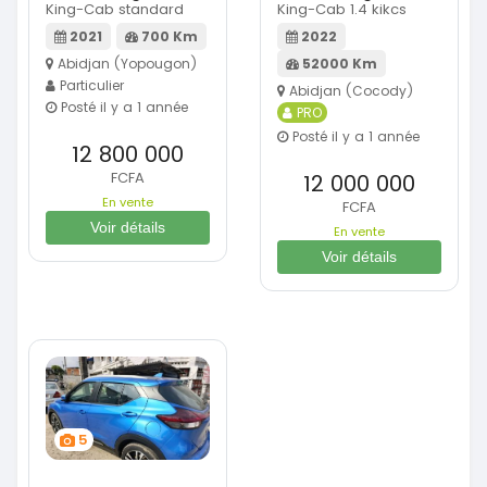
King-Cab standard
King-Cab 1.4 kikcs
2021
700 Km
2022
Abidjan (Yopougon)
52000 Km
Particulier
Abidjan (Cocody)
Posté il y a 1 année
PRO
Posté il y a 1 année
12 800 000
FCFA
12 000 000
En vente
FCFA
Voir détails
En vente
Voir détails
5