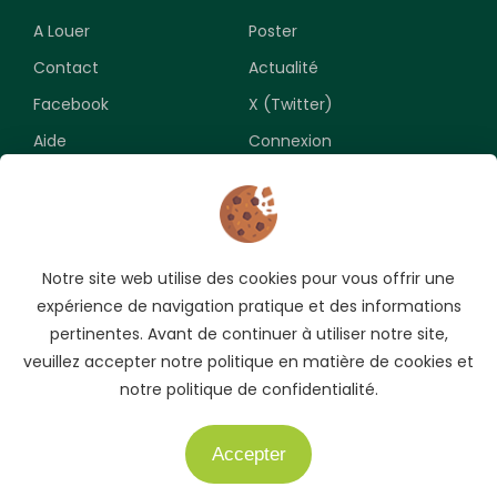
A Louer
Poster
Contact
Actualité
Facebook
X (Twitter)
Aide
Connexion
Newsletter
Notre site web utilise des cookies pour vous offrir une
Souscrivez pour recevoir les meilleures opportunités.
expérience de navigation pratique et des informations
pertinentes. Avant de continuer à utiliser notre site,
veuillez accepter notre politique en matière de cookies et
notre politique de confidentialité.
Accepter
Besoin d'aide ?
Copyright © 2009-2026 AUTO.CI. Tous droits réservés