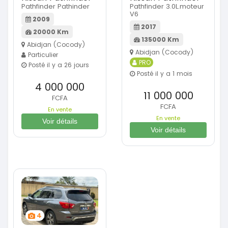
Pathfinder Pathinder
Pathfinder 3.0L.moteur
V6
2009
2017
20000 Km
135000 Km
Abidjan (Cocody)
Abidjan (Cocody)
Particulier
PRO
Posté il y a 26 jours
Posté il y a 1 mois
4 000 000
11 000 000
FCFA
FCFA
En vente
En vente
Voir détails
Voir détails
4