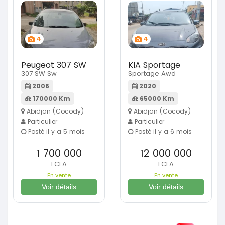
4
4
Peugeot 307 SW
KIA Sportage
307 SW Sw
Sportage Awd
2006
2020
170000 Km
65000 Km
Abidjan (Cocody)
Abidjan (Cocody)
Particulier
Particulier
Posté il y a 5 mois
Posté il y a 6 mois
1 700 000
12 000 000
FCFA
FCFA
En vente
En vente
Voir détails
Voir détails