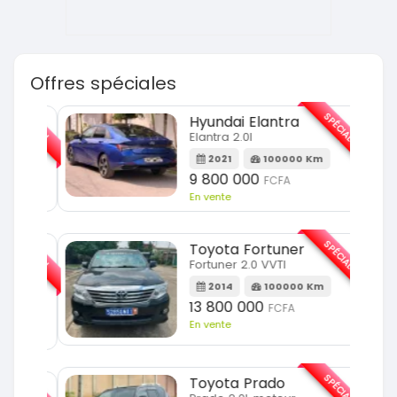
Offres spéciales
SPÉCIAL
SPÉCIAL
Hyundai Elantra
Elantra 2.0l
m
2021
100000 Km
9 800 000
FCFA
En vente
SPÉCIAL
SPÉCIAL
Toyota Fortuner
Fortuner 2.0 VVTI
m
2014
100000 Km
13 800 000
FCFA
En vente
SPÉCIAL
Toyota Prado
SPÉCIAL