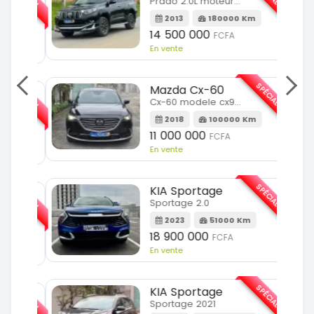
Prado 2.0L moteur d4d
2013
180000 Km
14 500 000
FCFA
En vente
SPÉCIAL
Mazda Cx-60
SPÉCIAL
Cx-60 modele cx9 full option
2018
100000 Km
Km
11 000 000
FCFA
En vente
SPÉCIAL
KIA Sportage
SPÉCIAL
Sportage 2.0
2023
51000 Km
m
18 900 000
FCFA
En vente
SPÉCIAL
KIA Sportage
SPÉCIAL
Sportage 2021