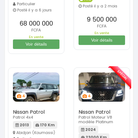
Particulier
Posté il y a 2 mois
Posté il y a 6 jours
9 500 000
68 000 000
FCFA
FCFA
En vente
En vente
Voir détails
Voir détails
SPÉCIAL
4
4
Nissan Patrol
Nissan Patrol
Patrol 4x4
Patrol Moteur V8
modèle Platinum
2013
170 Km
2024
Abidjan (Koumassi)
23000 Km