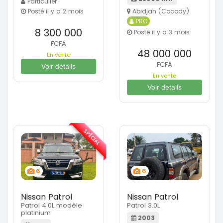
Particulier
Posté il y a 2 mois
Abidjan (Cocody)
PRO
8 300 000
Posté il y a 3 mois
FCFA
48 000 000
En vente
FCFA
Voir détails
En vente
Voir détails
SPÉCIAL
6
6
Nissan Patrol
Nissan Patrol
Patrol 4.0L modèle
Patrol 3.0L
platinium
2003