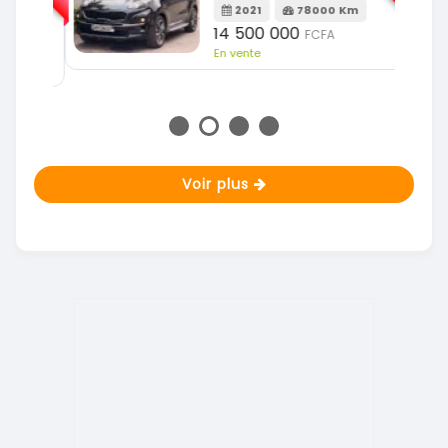
2021
78000 Km
m
14 500 000
FCFA
En vente
Voir plus