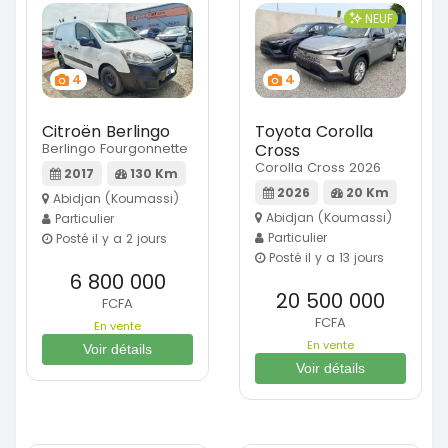
NEUF
4
4
Citroën Berlingo
Toyota Corolla
Berlingo Fourgonnette
Cross
Corolla Cross 2026
2017
130 Km
2026
20 Km
Abidjan (Koumassi)
Abidjan (Koumassi)
Particulier
Particulier
Posté il y a 2 jours
Posté il y a 13 jours
6 800 000
20 500 000
FCFA
FCFA
En vente
En vente
Voir détails
Voir détails