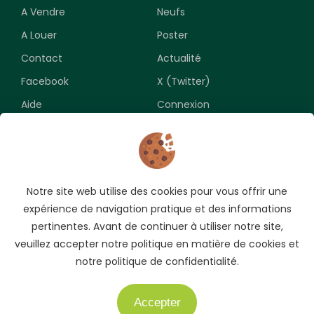
A Vendre
Neufs
A Louer
Poster
Contact
Actualité
Facebook
X (Twitter)
Aide
Connexion
Newsletter
Notre site web utilise des cookies pour vous offrir une
Souscrivez pour recevoir les meilleures opportunités.
expérience de navigation pratique et des informations
pertinentes. Avant de continuer à utiliser notre site,
veuillez accepter notre politique en matière de cookies et
notre politique de confidentialité.
Accepter
Besoin d'aide ?