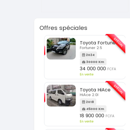
Offres spéciales
SPÉCIAL
SPÉCIAL
Toyota Fortuner
KIA Sorento
Fortuner 2.5
Sorento full option
2024
2021
30000 Km
60000 Km
34 000 000
18 500 000
FCFA
FCFA
En vente
En vente
SPÉCIAL
SPÉCIAL
Toyota HiAce
Hyundai Elantra
HiAce 2.0l
Elantra 2.0l
2018
2021
45000 Km
100000 Km
18 900 000
9 800 000
FCFA
FCFA
En vente
En vente