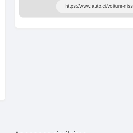
En vente
SPÉCIAL
KIA Sportage
Sportage x-line
Toyota
Prado 2.
2024
10000 Km
2016
22 800 000
FCFA
1000
En vente
16 800
En vente