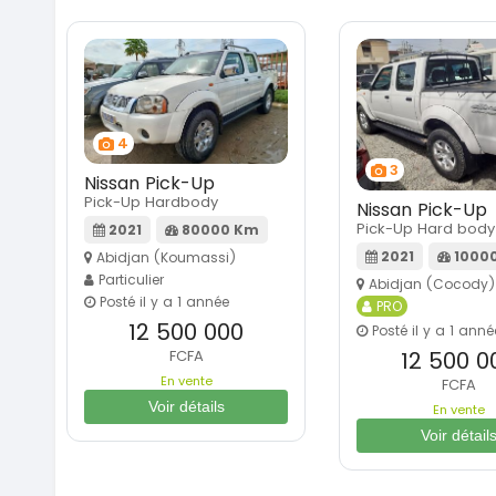
4
3
Nissan Pick-Up
Pick-Up Hardbody
Nissan Pick-Up
Pick-Up Hard body
2021
80000 Km
2021
1000
Abidjan (Koumassi)
Particulier
Abidjan (Cocody)
Posté il y a 1 année
PRO
12 500 000
Posté il y a 1 anné
FCFA
12 500 0
En vente
FCFA
Voir détails
En vente
Voir détail