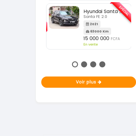
En vente
SPÉCIAL
Hyundai Santa FE
SPÉCIAL
Santa FE 2.0
KIA Sportage
Sportage 2.0
2021
63000 Km
2023
15 000 000
FCFA
51000 Km
En vente
18 900 000
FCFA
En vente
Voir plus