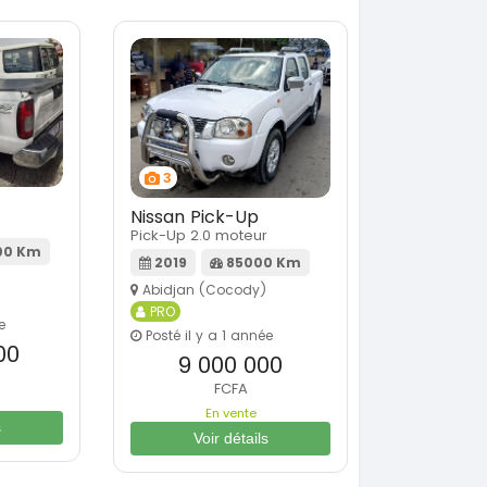
3
Nissan Pick-Up
Pick-Up 2.0 moteur
00 Km
2019
85000 Km
Abidjan (Cocody)
PRO
e
Posté il y a 1 année
00
9 000 000
FCFA
En vente
s
Voir détails