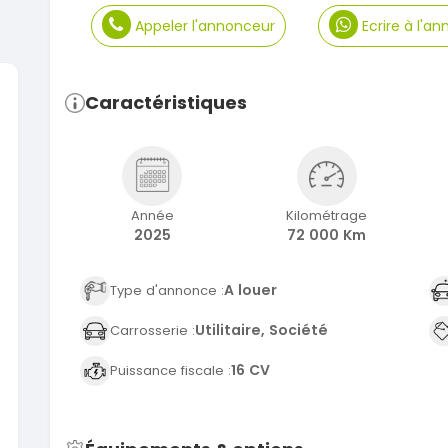
Appeler l'annonceur
Ecrire à l'a
Caractéristiques
SPÉCIAL
KIA Sportage
Dacia 
Sportage 2021
Dokker 1
2021
2014
78000 Km
1000
Année
Kilométrage
2025
72 000 Km
14 500 000
3 800 
FCFA
En vente
En vente
A louer
Type d'annonce :
SPÉCIAL
Suzuki Vitara
Vitara modele glx
Utilitaire, Société
Carrosserie :
2019
2020
16 CV
Puissance fiscale :
85000 Km
6000
9 300 000
37 000
FCFA
En vente
En vente