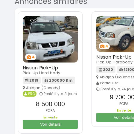
Annonces similaires
4
Nissan Pick-Up
4
Pick-Up Hardbody
Nissan Pick-Up
2020
1210
Pick-Up Hard body
Abidjan (Koumass
2019
200000 Km
Particulier
Abidjan (Cocody)
Posté il y a 24 jou
PRO
Posté il y a 3 jours
9 700 0
8 500 000
FCFA
FCFA
En vente
En vente
Voir détail
Voir détails