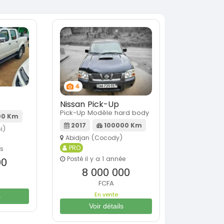
4
Nissan Pick-Up
Pick-Up Modèle hard body
00 Km
2017
100000 Km
i)
Abidjan (Cocody)
PRO
rs
Posté il y a 1 année
00
8 000 000
FCFA
En vente
s
Voir détails