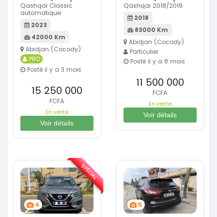
Qashqai Classic
Qashqai 2018/2019
automatique
2018
2023
83000 Km
42000 Km
Abidjan (Cocody)
Abidjan (Cocody)
Particulier
PRO
Posté il y a 8 mois
Posté il y a 3 mois
11 500 000
15 250 000
FCFA
FCFA
En vente
En vente
Voir détails
Voir détails
SPÉCIAL
4
5