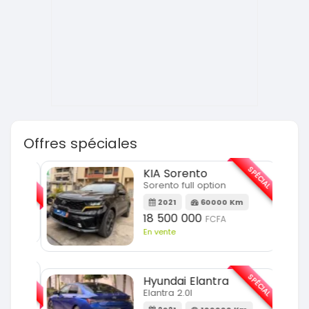
Offres spéciales
SPÉCIAL
SPÉCIAL
KIA Sorento
Sorento full option
m
2021
60000 Km
18 500 000
FCFA
En vente
SPÉCIAL
SPÉCIAL
Hyundai Elantra
Elantra 2.0l
m