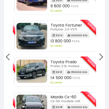
2021
100000 Km
9 800 000
FCFA
En vente
SPÉCIAL
SPÉCIAL
Toyota Fortuner
Fortuner 2.0 VVTI
m
2014
100000 Km
13 800 000
FCFA
En vente
SPÉCIAL
SPÉCIAL
Toyota Prado
Prado 2.0L moteur d4d
2013
180000 Km
14 500 000
FCFA
En vente
SPÉCIAL
SPÉCIAL
Mazda Cx-60
Cx-60 modele cx9 full option
Km
2018
100000 Km