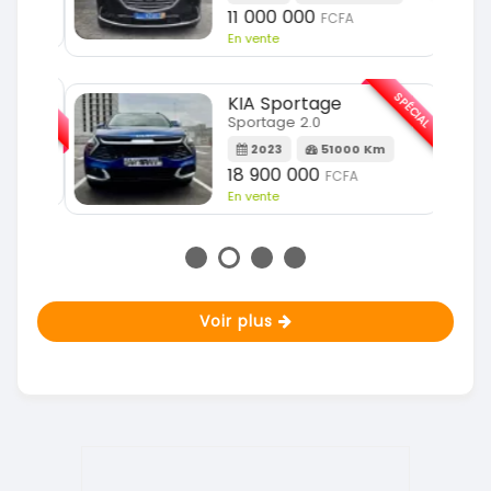
11 000 000
FCFA
En vente
SPÉCIAL
SPÉCIAL
KIA Sportage
Sportage 2.0
m
2023
51000 Km
18 900 000
FCFA
En vente
Voir plus