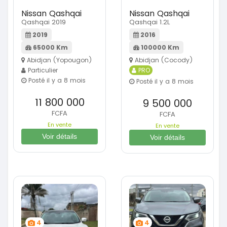
Nissan Qashqai
Nissan Qashqai
Qashqai 2019
Qashqai 1.2L
2019
2016
65000 Km
100000 Km
Abidjan (Yopougon)
Abidjan (Cocody)
Particulier
PRO
Posté il y a 8 mois
Posté il y a 8 mois
11 800 000
9 500 000
FCFA
FCFA
En vente
En vente
Voir détails
Voir détails
4
4