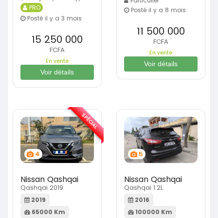
Particulier
PRO
Posté il y a 8 mois
Posté il y a 3 mois
11 500 000
15 250 000
FCFA
FCFA
En vente
En vente
Voir détails
Voir détails
SPÉCIAL
4
5
Nissan Qashqai
Nissan Qashqai
Qashqai 2019
Qashqai 1.2L
2019
2016
65000 Km
100000 Km