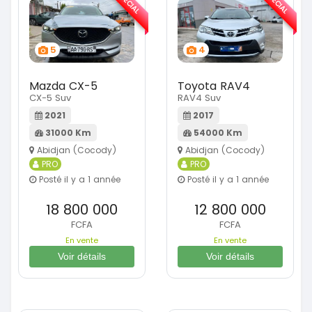
SPÉCIAL
SPÉCIAL
5
4
Mazda CX-5
Toyota RAV4
CX-5 Suv
RAV4 Suv
2021
2017
31000 Km
54000 Km
Abidjan (Cocody)
Abidjan (Cocody)
PRO
PRO
Posté il y a 1 année
Posté il y a 1 année
18 800 000
12 800 000
FCFA
FCFA
En vente
En vente
Voir détails
Voir détails