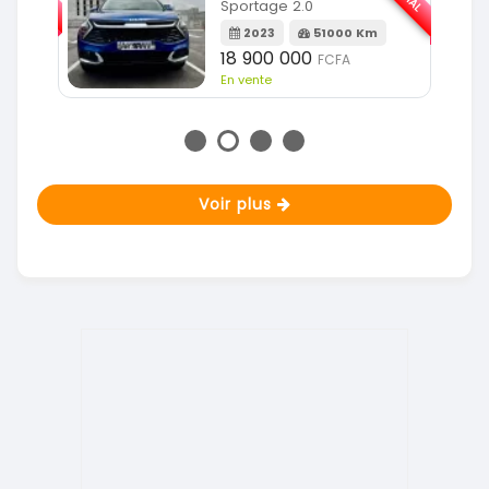
Sportage 2.0
m
2023
51000 Km
18 900 000
FCFA
En vente
Voir plus