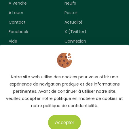
A Vendre
Neufs
A Louer
Poster
Contact
Actualité
Facebook
X (Twitter)
Aide
Connexion
Newsletter
Notre site web utilise des cookies pour vous offrir une
Souscrivez pour recevoir les meilleures opportunités.
expérience de navigation pratique et des informations
pertinentes. Avant de continuer à utiliser notre site,
veuillez accepter notre politique en matière de cookies et
notre politique de confidentialité.
Accepter
Besoin d'aide ?
Copyright © 2009-2026 AUTO.CI. Tous droits réservés