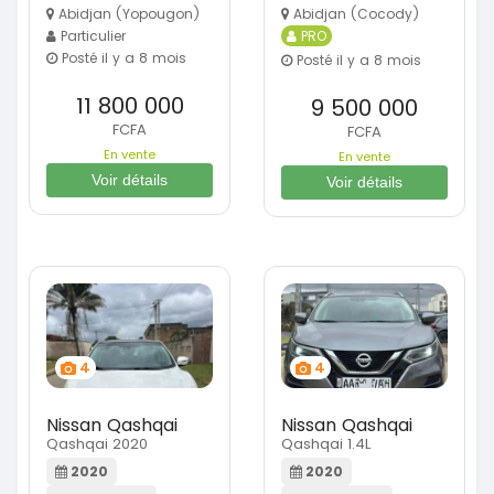
Abidjan (Yopougon)
Abidjan (Cocody)
Particulier
PRO
Posté il y a 8 mois
Posté il y a 8 mois
11 800 000
9 500 000
FCFA
FCFA
En vente
En vente
Voir détails
Voir détails
4
4
Nissan Qashqai
Nissan Qashqai
Qashqai 2020
Qashqai 1.4L
2020
2020