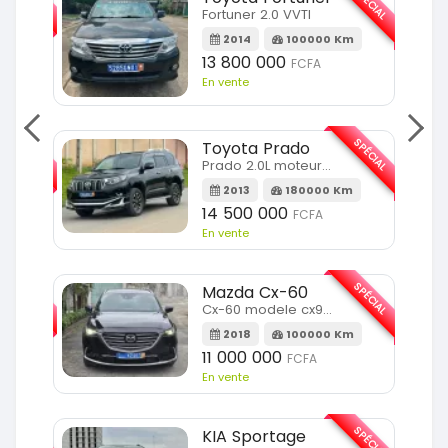
SPÉCIAL
Fortuner 2.0 VVTI
m
2014
100000 Km
13 800 000
FCFA
En vente
SPÉCIAL
SPÉCIAL
Toyota Prado
Prado 2.0L moteur d4d
2013
180000 Km
14 500 000
FCFA
En vente
SPÉCIAL
SPÉCIAL
Mazda Cx-60
Cx-60 modele cx9 full option
Km
2018
100000 Km
11 000 000
FCFA
En vente
SPÉCIAL
SPÉCIAL
KIA Sportage