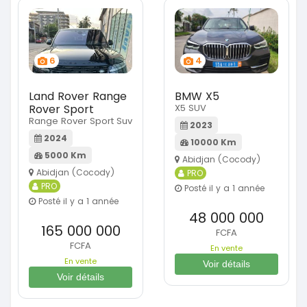
6
4
Land Rover Range
BMW X5
Rover Sport
X5 SUV
Range Rover Sport Suv
2023
2024
10000 Km
5000 Km
Abidjan (Cocody)
Abidjan (Cocody)
PRO
PRO
Posté il y a 1 année
Posté il y a 1 année
48 000 000
165 000 000
FCFA
FCFA
En vente
En vente
Voir détails
Voir détails