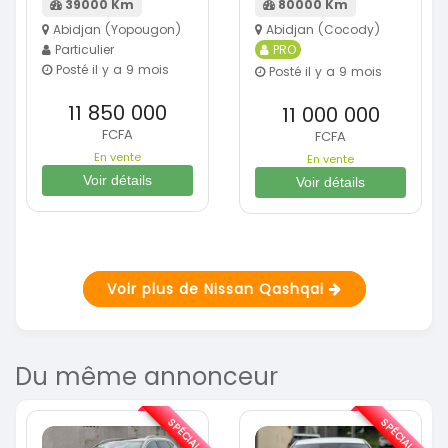
39000 Km
80000 Km
Abidjan (Yopougon)
Abidjan (Cocody)
Particulier
PRO
Posté il y a 9 mois
Posté il y a 9 mois
11 850 000
11 000 000
FCFA
FCFA
En vente
En vente
Voir détails
Voir détails
Voir plus de Nissan Qashqai
Du même annonceur
SPÉCIAL
SPÉCIAL