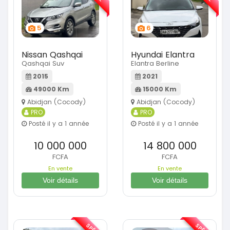
5
6
Nissan Qashqai
Hyundai Elantra
Qashqai Suv
Elantra Berline
2015
2021
49000 Km
15000 Km
Abidjan (Cocody)
Abidjan (Cocody)
PRO
PRO
Posté il y a 1 année
Posté il y a 1 année
10 000 000
14 800 000
FCFA
FCFA
En vente
En vente
Voir détails
Voir détails