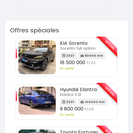
Offres spéciales
SPÉCIAL
SPÉCIAL
KIA Sorento
Sorento full option
m
2021
60000 Km
18 500 000
FCFA
En vente
SPÉCIAL
SPÉCIAL
Hyundai Elantra
Elantra 2.0l
m
2021
100000 Km
9 800 000
FCFA
En vente
SPÉCIAL
Toyota Fortuner