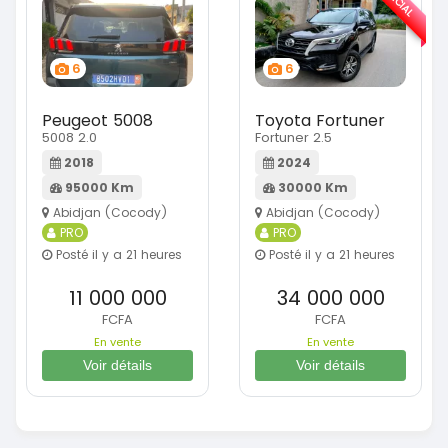
SPÉCIAL
6
6
Peugeot 5008
Toyota Fortuner
5008 2.0
Fortuner 2.5
2018
2024
95000 Km
30000 Km
Abidjan (Cocody)
Abidjan (Cocody)
PRO
PRO
Posté il y a 21 heures
Posté il y a 21 heures
11 000 000
34 000 000
FCFA
FCFA
En vente
En vente
Voir détails
Voir détails