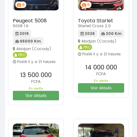
6
5
Peugeot 5008
Toyota Starlet
5008 1.6
Starlet Cross 2.0
2019
2026
200 Km
65000 Km
Abidjan (Cocody)
PRO
Abidjan (Cocody)
Posté il y a 21 heures
PRO
Posté il y a 21 heures
14 000 000
13 500 000
FCFA
En vente
FCFA
Voir détails
En vente
Voir détails