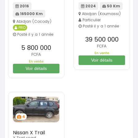
2016
2024
50 Km
165000 Km
Abidjan (Koumassi)
Particulier
Abidjan (Cocody)
Posté il y a 1 année
PRO
Posté il y a 1 année
39 500 000
FCFA
5 800 000
En vente
FCFA
Voir détails
En vente
Voir détails
4
Nissan X Trail
X Trail road