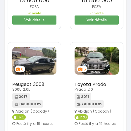
13 800 000
15 500 000
FCFA
FCFA
En vente
En vente
Voir détails
Voir détails
6
5
Peugeot 3008
Toyota Prado
3008 2.0L
Prado 2.0
2017
2011
148000 Km
74000 Km
Abidjan (Cocody)
Abidjan (Cocody)
PRO
PRO
Posté il y a 18 heures
Posté il y a 18 heures