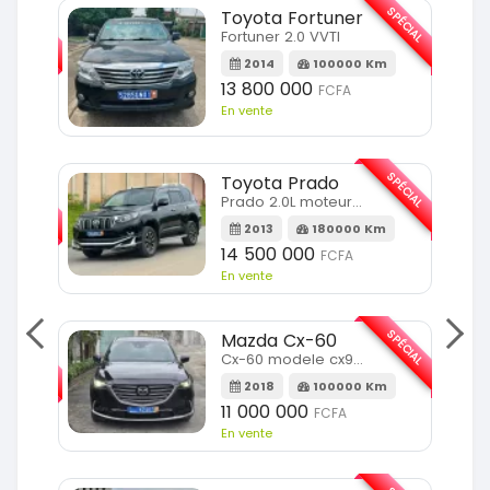
SPÉCIAL
SPÉCIAL
Toyota Fortuner
Fortuner 2.0 VVTI
m
2014
100000 Km
13 800 000
FCFA
En vente
SPÉCIAL
Toyota Prado
SPÉCIAL
Prado 2.0L moteur d4d
2013
180000 Km
14 500 000
FCFA
En vente
SPÉCIAL
Mazda Cx-60
SPÉCIAL
Cx-60 modele cx9 full option
2018
100000 Km
Km
11 000 000
FCFA
En vente