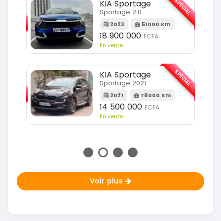
SPÉCIAL
KIA Sportage
SPÉCIAL
Sportage 2.0
2023
51000 Km
m
18 900 000
FCFA
En vente
SPÉCIAL
KIA Sportage
SPÉCIAL
Sportage 2021
2021
78000 Km
m
14 500 000
FCFA
En vente
Voir plus