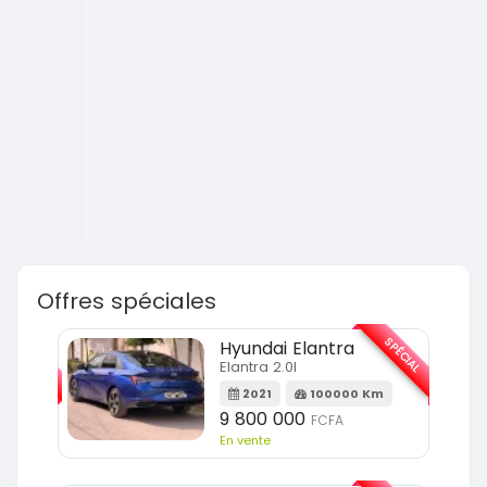
Offres spéciales
SPÉCIAL
SPÉCIAL
Hyundai Elantra
Elantra 2.0l
m
2021
100000 Km
9 800 000
FCFA
En vente