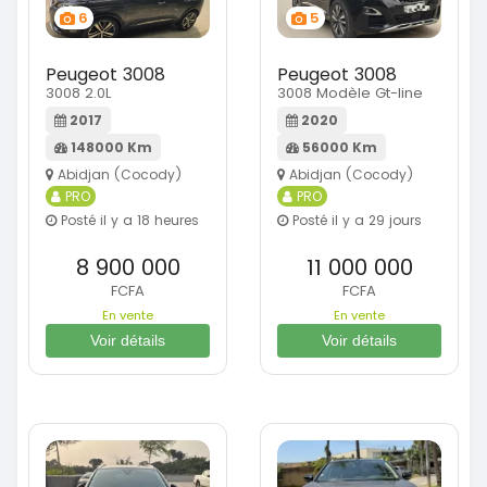
6
5
Peugeot 3008
Peugeot 3008
3008 2.0L
3008 Modèle Gt-line
2017
2020
148000 Km
56000 Km
Abidjan (Cocody)
Abidjan (Cocody)
PRO
PRO
Posté il y a 18 heures
Posté il y a 29 jours
8 900 000
11 000 000
FCFA
FCFA
En vente
En vente
Voir détails
Voir détails