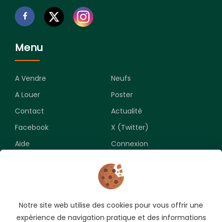
Menu
A Vendre
Neufs
A Louer
Poster
Contact
Actualité
Facebook
X (Twitter)
Aide
Connexion
Newsletter
Notre site web utilise des cookies pour vous offrir une
Souscrivez pour recevoir les meilleures opportunités.
expérience de navigation pratique et des informations