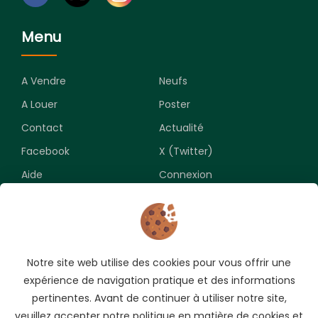
Menu
A Vendre
Neufs
A Louer
Poster
Contact
Actualité
Facebook
X (Twitter)
Aide
Connexion
Newsletter
Notre site web utilise des cookies pour vous offrir une
Souscrivez pour recevoir les meilleures opportunités.
expérience de navigation pratique et des informations
pertinentes. Avant de continuer à utiliser notre site,
veuillez accepter notre politique en matière de cookies et