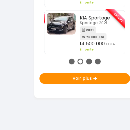
En vente
SPÉCIAL
KIA Sorento
SPÉCIAL
orento full option
KIA Sportage
Sportage 2021
2021
60000 Km
2021
18 500 000
FCFA
78000 Km
n vente
14 500 000
FCFA
En vente
Voir plus