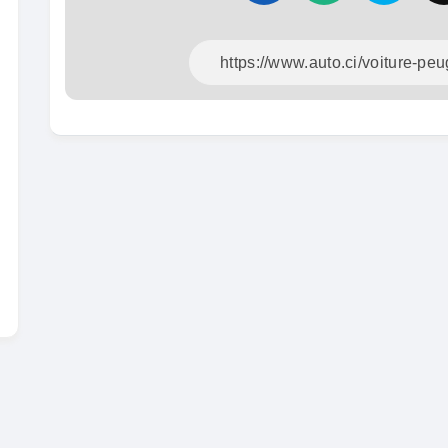
En vente
SPÉCIAL
Dacia Dokker
Dokker 1.6
Mazda 
CX-5 2.0
2014
100000 Km
2015
3 800 000
FCFA
10000
En vente
8 900 
En vente