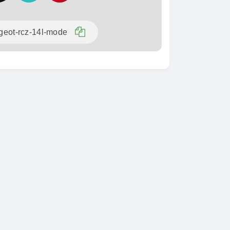
SPÉCIAL
KIA Sorento
SPÉCIAL
Sorento full option
CX-5
 sport
2021
60000 Km
18 500 000
0 Km
FCFA
En vente
000
FCFA