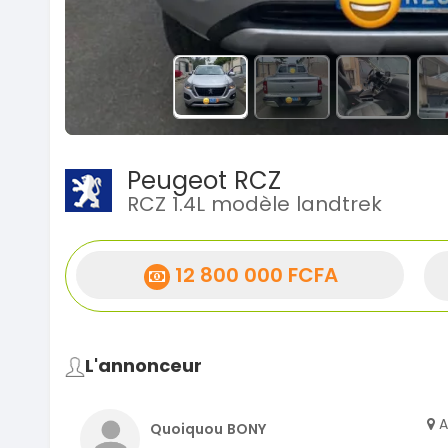
Peugeot RCZ
RCZ 1.4L modèle landtrek
12 800 000 FCFA
L'annonceur
A
Quoiquou BONY