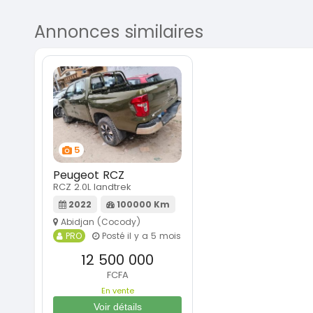
Annonces similaires
5
Peugeot RCZ
RCZ 2.0L landtrek
2022
100000 Km
Abidjan (Cocody)
PRO
Posté il y a 5 mois
12 500 000
FCFA
En vente
Voir détails