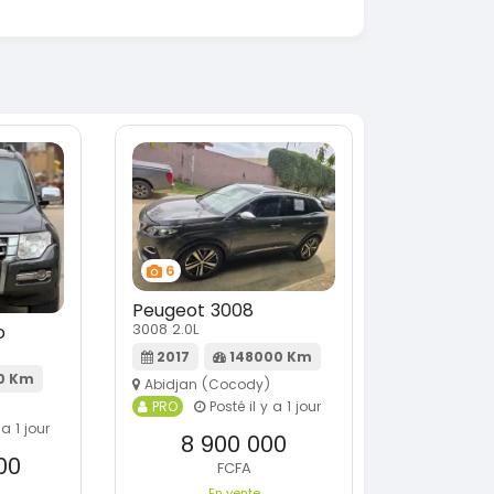
6
Peugeot 3008
3008 2.0L
o
2017
148000 Km
0 Km
Abidjan (Cocody)
PRO
Posté il y a 1 jour
 a 1 jour
8 900 000
00
FCFA
En vente