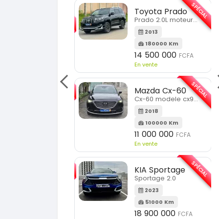
SPÉCIAL
SPÉCIAL
Chery Rely
Toyota Prado
Rely R8
Prado 2.0L moteur d4d
2026
1 Km
2013
21 500 000
FCFA
180000 Km
n vente
14 500 000
FCFA
En vente
SPÉCIAL
Ford Ranger
SPÉCIAL
Ranger 2.0L
Mazda Cx-60
Cx-60 modele cx9 full option
2020
130000 Km
2018
15 500 000
FCFA
100000 Km
n vente
11 000 000
FCFA
En vente
SPÉCIAL
Hyundai Santa FE
SPÉCIAL
Santa FE 2.0
KIA Sportage
Sportage 2.0
2021
63000 Km
2023
15 000 000
FCFA
51000 Km
n vente
18 900 000
FCFA