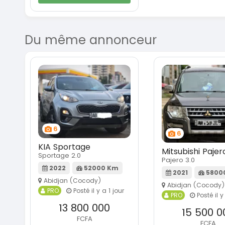
Du même annonceur
6
6
KIA Sportage
Mitsubishi Pajer
Sportage 2.0
Pajero 3.0
2022
52000 Km
2021
5800
Abidjan (Cocody)
Abidjan (Cocody)
PRO
Posté il y a 1 jour
PRO
Posté il y
13 800 000
15 500 0
FCFA
FCFA