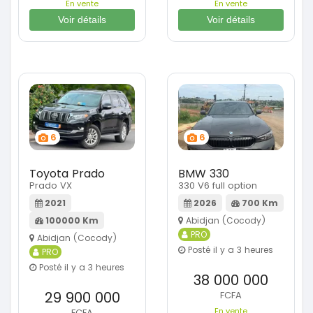
En vente
En vente
Voir détails
Voir détails
6
6
Toyota Prado
BMW 330
Prado VX
330 V6 full option
2021
2026
700 Km
100000 Km
Abidjan (Cocody)
PRO
Abidjan (Cocody)
Posté il y a 3 heures
PRO
Posté il y a 3 heures
38 000 000
29 900 000
FCFA
En vente
FCFA