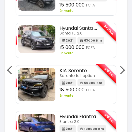
15 500 000
FCFA
En vente
SPÉCIAL
Hyundai Santa FE
SPÉCIAL
Santa FE 2.0
2021
63000 Km
Km
15 000 000
FCFA
En vente
SPÉCIAL
KIA Sorento
SPÉCIAL
Sorento full option
2021
60000 Km
m
18 500 000
FCFA
En vente
SPÉCIAL
SPÉCIAL
Hyundai Elantra
Elantra 2.0l
m
2021
100000 Km