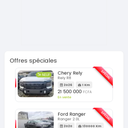
Offres spéciales
SPÉCIAL
SPÉCIAL
Chery Rely
NEUF
Rely R8
m
2026
1 Km
21 500 000
FCFA
En vente
SPÉCIAL
SPÉCIAL
Ford Ranger
Ranger 2.0L
2020
130000 Km
m