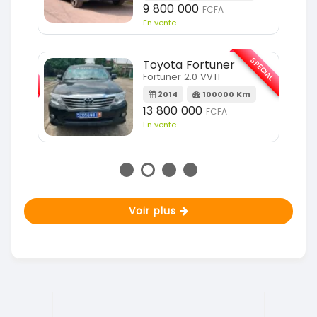
9 800 000
FCFA
En vente
SPÉCIAL
SPÉCIAL
Toyota Fortuner
Fortuner 2.0 VVTI
m
2014
100000 Km
13 800 000
FCFA
En vente
Voir plus