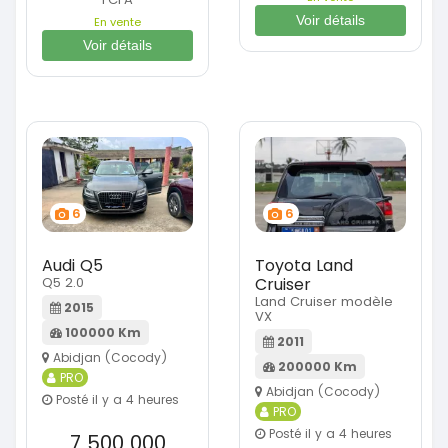
Voir détails
En vente
Voir détails
6
6
Audi Q5
Toyota Land
Q5 2.0
Cruiser
Land Cruiser modèle
2015
VX
100000 Km
2011
Abidjan (Cocody)
200000 Km
PRO
Abidjan (Cocody)
Posté il y a 4 heures
PRO
Posté il y a 4 heures
7 500 000