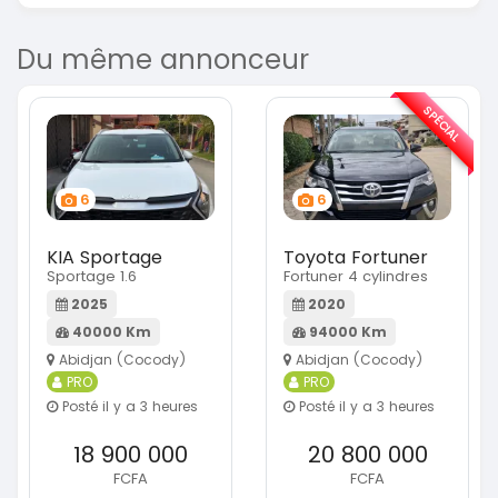
Du même annonceur
SPÉCIAL
6
6
KIA Sportage
Toyota Fortuner
Sportage 1.6
Fortuner 4 cylindres
2025
2020
40000 Km
94000 Km
Abidjan (Cocody)
Abidjan (Cocody)
PRO
PRO
Posté il y a 3 heures
Posté il y a 3 heures
18 900 000
20 800 000
FCFA
FCFA