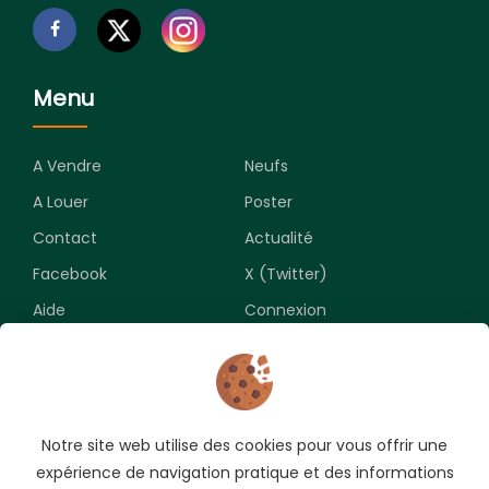
Menu
A Vendre
Neufs
A Louer
Poster
Contact
Actualité
Facebook
X (Twitter)
Aide
Connexion
Newsletter
Notre site web utilise des cookies pour vous offrir une
Souscrivez pour recevoir les meilleures opportunités.
expérience de navigation pratique et des informations