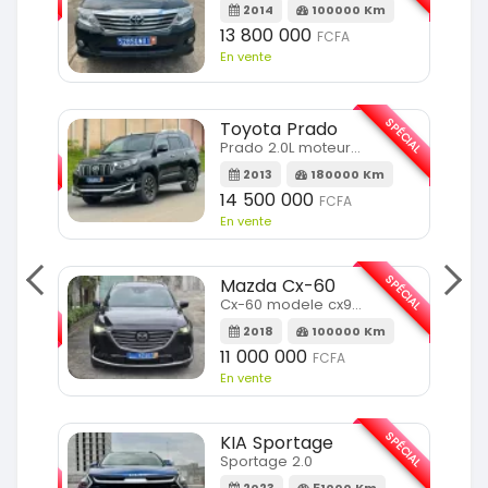
m
2014
100000 Km
13 800 000
FCFA
En vente
SPÉCIAL
Toyota Prado
SPÉCIAL
Prado 2.0L moteur d4d
2013
180000 Km
14 500 000
FCFA
En vente
SPÉCIAL
Mazda Cx-60
SPÉCIAL
Cx-60 modele cx9 full option
2018
100000 Km
Km
11 000 000
FCFA
En vente
SPÉCIAL
KIA Sportage
SPÉCIAL
Sportage 2.0