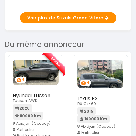
Voir plus de Suzuki Grand Vitara
Du même annonceur
SPÉCIAL
4
4
Hyundai Tucson
Lexus RX
Tucson AWD
RX Gx460
2020
2015
80000 Km
160000 Km
Abidjan (Cocody)
Abidjan (Cocody)
Particulier
Particulier
Posté il y a 5 mois