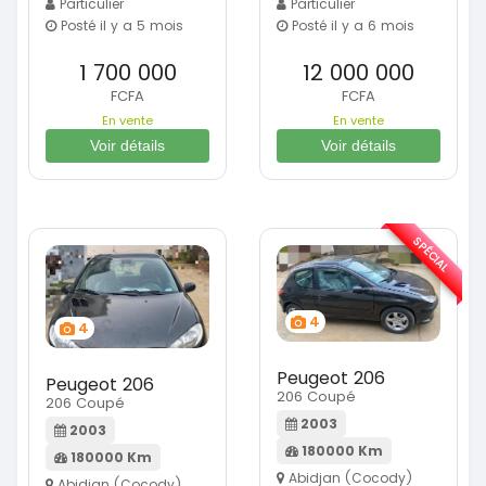
Particulier
Particulier
Posté il y a 5 mois
Posté il y a 6 mois
1 700 000
12 000 000
FCFA
FCFA
En vente
En vente
Voir détails
Voir détails
SPÉCIAL
4
4
Peugeot 206
Peugeot 206
206 Coupé
206 Coupé
2003
2003
180000 Km
180000 Km
Abidjan (Cocody)
Abidjan (Cocody)