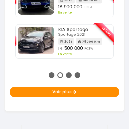
2023
51000 Km
m
18 900 000
FCFA
En vente
SPÉCIAL
KIA Sportage
SPÉCIAL
Sportage 2021
2021
78000 Km
m
14 500 000
FCFA
En vente
Voir plus