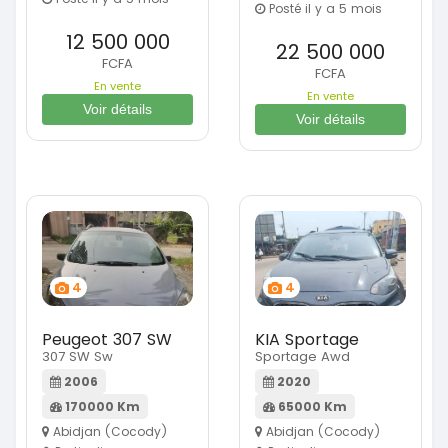
Posté il y a 5 mois
12 500 000
22 500 000
FCFA
FCFA
En vente
En vente
Voir détails
Voir détails
4
4
Peugeot 307 SW
KIA Sportage
307 SW Sw
Sportage Awd
2006
2020
170000 Km
65000 Km
Abidjan (Cocody)
Abidjan (Cocody)