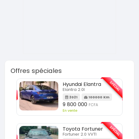
Offres spéciales
SPÉCIAL
SPÉCIAL
Hyundai Elantra
Elantra 2.0l
m
2021
100000 Km
9 800 000
FCFA
En vente
SPÉCIAL
SPÉCIAL
Toyota Fortuner
Fortuner 2.0 VVTI