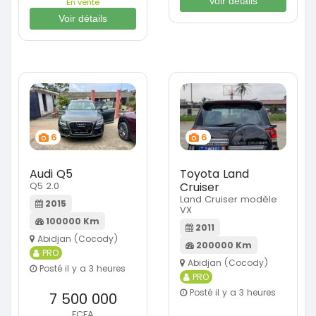
Voir détails
En vente
Voir détails
6
6
Audi Q5
Toyota Land
Q5 2.0
Cruiser
Land Cruiser modèle
2015
VX
100000 Km
2011
Abidjan (Cocody)
200000 Km
PRO
Abidjan (Cocody)
Posté il y a 3 heures
PRO
Posté il y a 3 heures
7 500 000
FCFA