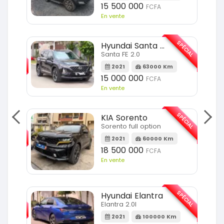
15 500 000
FCFA
En vente
SPÉCIAL
Hyundai Santa FE
SPÉCIAL
Santa FE 2.0
2021
63000 Km
Km
15 000 000
FCFA
En vente
SPÉCIAL
KIA Sorento
SPÉCIAL
Sorento full option
2021
60000 Km
m
18 500 000
FCFA
En vente
SPÉCIAL
SPÉCIAL
Hyundai Elantra
Elantra 2.0l
m
2021
100000 Km