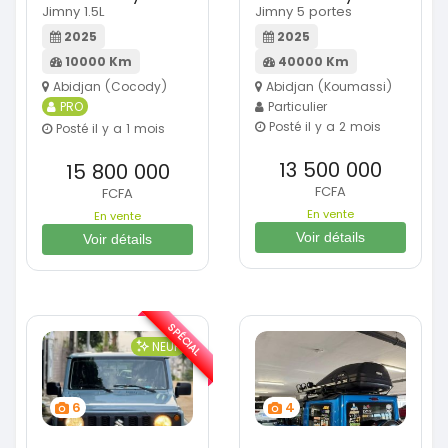
Jimny 1.5L
Jimny 5 portes
2025
2025
10000 Km
40000 Km
Abidjan (Cocody)
Abidjan (Koumassi)
PRO
Particulier
Posté il y a 2 mois
Posté il y a 1 mois
13 500 000
15 800 000
FCFA
FCFA
En vente
En vente
Voir détails
Voir détails
SPÉCIAL
NEUF
6
4