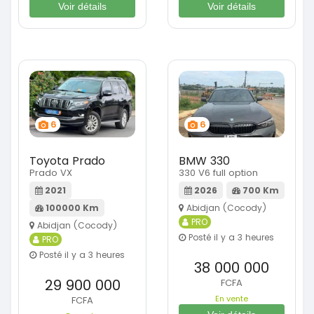
Voir détails
Voir détails
6
6
Toyota Prado
BMW 330
Prado VX
330 V6 full option
2021
2026
700 Km
100000 Km
Abidjan (Cocody)
PRO
Abidjan (Cocody)
Posté il y a 3 heures
PRO
Posté il y a 3 heures
38 000 000
29 900 000
FCFA
En vente
FCFA