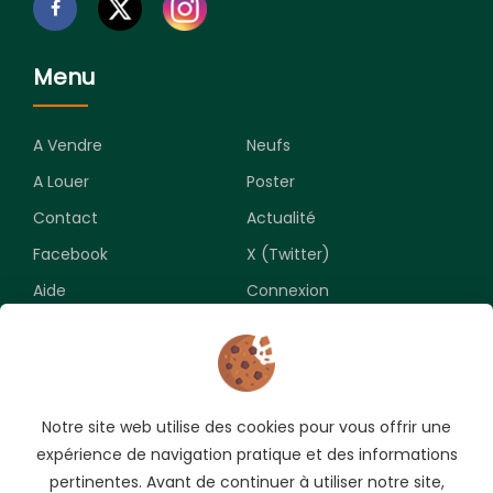
Menu
A Vendre
Neufs
A Louer
Poster
Contact
Actualité
Facebook
X (Twitter)
Aide
Connexion
Newsletter
Notre site web utilise des cookies pour vous offrir une
Souscrivez pour recevoir les meilleures opportunités.
expérience de navigation pratique et des informations
pertinentes. Avant de continuer à utiliser notre site,