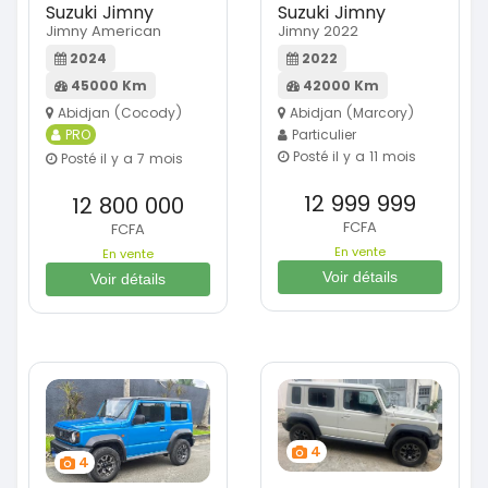
Suzuki Jimny
Suzuki Jimny
Jimny American
Jimny 2022
2024
2022
45000 Km
42000 Km
Abidjan (Cocody)
Abidjan (Marcory)
PRO
Particulier
Posté il y a 11 mois
Posté il y a 7 mois
12 999 999
12 800 000
FCFA
FCFA
En vente
En vente
Voir détails
Voir détails
4
4