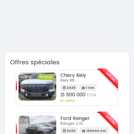
Offres spéciales
SPÉCIAL
SPÉCIAL
Chery Rely
NEUF
Rely R8
m
2026
1 Km
21 500 000
FCFA
En vente
SPÉCIAL
SPÉCIAL
Ford Ranger
Ranger 2.0L
2020
130000 Km
m