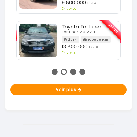
9 800 000
FCFA
En vente
SPÉCIAL
SPÉCIAL
Toyota Fortuner
Fortuner 2.0 VVTI
m
2014
100000 Km
13 800 000
FCFA
En vente
Voir plus