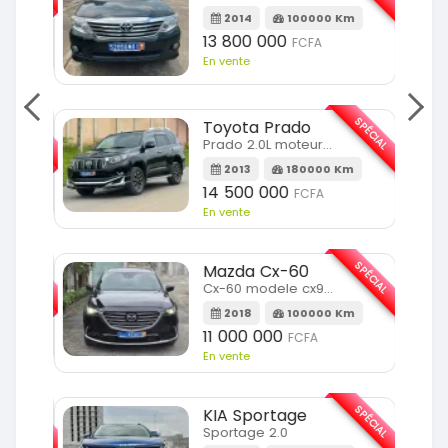
m
2014
100000 Km
13 800 000
FCFA
En vente
SPÉCIAL
SPÉCIAL
Toyota Prado
Prado 2.0L moteur d4d
2013
180000 Km
14 500 000
FCFA
En vente
SPÉCIAL
SPÉCIAL
Mazda Cx-60
Cx-60 modele cx9 full option
Km
2018
100000 Km
11 000 000
FCFA
En vente
SPÉCIAL
SPÉCIAL
KIA Sportage
Sportage 2.0