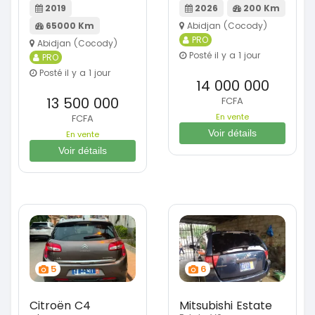
2019
2026
200 Km
65000 Km
Abidjan (Cocody)
PRO
Abidjan (Cocody)
Posté il y a 1 jour
PRO
Posté il y a 1 jour
14 000 000
13 500 000
FCFA
En vente
FCFA
Voir détails
En vente
Voir détails
5
6
Citroën C4
Mitsubishi Estate