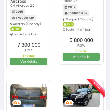
Aircross
Estate V6
C4 Aircross 2.0
2012
2015
100000 Km
170000 Km
Abidjan (Cocody)
Abidjan (Cocody)
PRO
PRO
Posté il y a 1 jour
Posté il y a 1 jour
5 800 000
7 300 000
FCFA
FCFA
En vente
En vente
Voir détails
Voir détails
SPÉCIAL
6
6