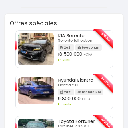
Offres spéciales
SPÉCIAL
SPÉCIAL
KIA Sorento
Sorento full option
m
2021
60000 Km
18 500 000
FCFA
En vente
SPÉCIAL
SPÉCIAL
Hyundai Elantra
Elantra 2.0l
m
2021
100000 Km
9 800 000
FCFA
En vente
SPÉCIAL
SPÉCIAL
Toyota Fortuner
Fortuner 2.0 VVTI