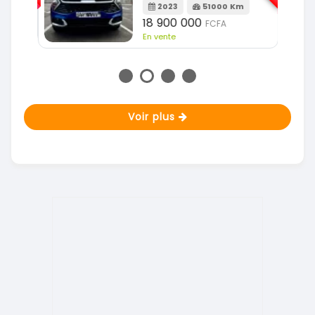
m
2023
51000 Km
18 900 000
FCFA
En vente
Voir plus